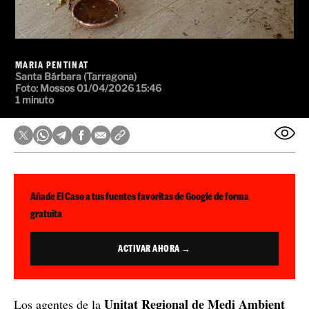
MARIA PENTINAT
Santa Bárbara (Tarragona)
Foto: Mossos
01/04/2026 15:46
1 minuto
Añade El Caso a tus fuentes favoritas de Google de forma
gratuita
ACTIVAR AHORA →
Unitat Regional de Medi Ambient
Los agentes de la