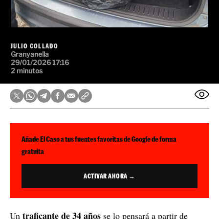
JULIO COLLADO
Granyanella
29/01/2026 17:16
2 minutos
Añade El Caso a tus fuentes favoritas de Google de forma
gratuita
ACTIVAR AHORA →
traficante de 34 años
Un
se lo pensará a partir de