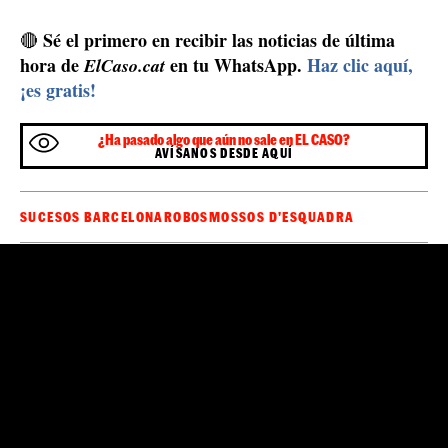
Sé el primero en recibir las noticias de última
🔴
hora de
en tu WhatsApp.
Haz clic aquí,
ElCaso.cat
¡es gratis!
¿Ha pasado algo que aún no sale en EL CASO?
AVÍSANOS DESDE AQUÍ
SUCESOS BARCELONA
ROBOS
MOSSOS D'ESQUADRA