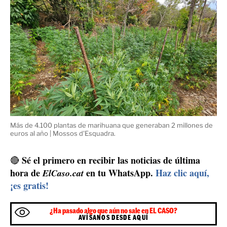
Los detenidos permanecían en la plantación las 24 horas del día |
Mossos d'Esquadra.
4.108 plantas
En total, los agentes han contado
, casi
todas de una altura entre 1,5 y 2 metros y en un
avanzado estado de floración
18
, así como
kilogramos de ovillos
que calculan tendrían un valor
108.000 euros
en el mercado ilegal de cerca de
. Pero la
capacidad de producción de la plantación estaba muy
por encima de este valor, llegando a producir
2 millones de euros al año
marihuana por un valor de
.
La policía catalana, teniendo en cuenta el difícil acceso
han destruido
a la zona, y previa autorización judicial,
la plantación
entera.