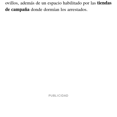
Una macroplantación con una rentabilidad de 2
millones de euros al año
deforestaron
Los traficantes
una gran área de bosque
para poder instalar la plantación. Por este motivo, los
delito
dos detenidos están acusados también de un
contra los recursos naturales y el medio ambiente
.
La infraestructura de la plantación contaba con cuatro
bancales, dos balsas para la recogida de agua para
poder regar las plantas y una zona destinada a secar los
tiendas
ovillos, además de un espacio habilitado por las