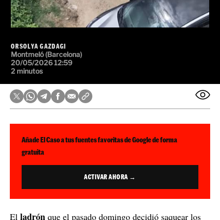
ORSOLYA GAZDAGI
Montmeló (Barcelona)
20/05/2026 12:59
2 minutos
Añade El Caso a tus fuentes favoritas de Google de forma
gratuita
ACTIVAR AHORA →
ladrón
El
que el pasado domingo decidió saquear los