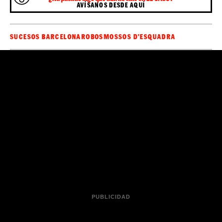
Cuando inspeccionaron la zona del aparcamiento,
cuatro coches con los cristales rotos
encontraron
, por
lo cual el sospechoso fue detenido, acusado de cuatro
robos con fuerza en el interior de vehículos. Después de
pasar la noche en comisaría, pasó a disposición ante el
Juzgado de Instrucción en funciones de guardia de
Granollers.
Sé el primero en recibir las noticias de última
🔴
hora de
en tu WhatsApp.
Haz clic aquí,
ElCaso.cat
¡es gratis!
¿Ha pasado algo que aún no sale en EL CASO?
AVÍSANOS DESDE AQUÍ