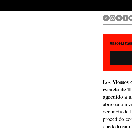
Añade El Caso
Mossos 
Los
escuela de T
agredido a 
abrió una inv
denuncia de l
procedido con
quedado en m