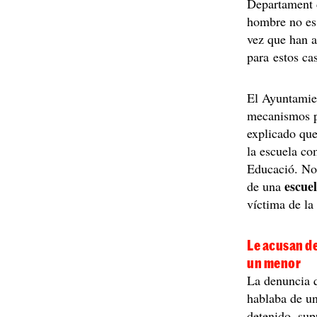
Departament d
hombre no es 
vez que han a
para estos ca
El Ayuntamien
mecanismos pr
explicado que
la escuela co
Educació. No 
escue
de una
víctima de la
Le acusan d
un menor
La denuncia q
hablaba de u
detenido, su