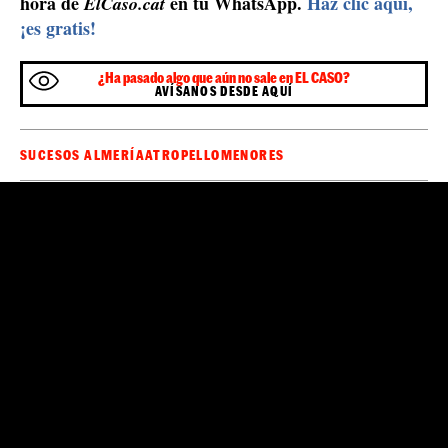
hora de
en tu WhatsApp.
Haz clic aquí,
ElCaso.cat
¡es gratis!
¿Ha pasado algo que aún no sale en EL CASO?
AVÍSANOS DESDE AQUÍ
SUCESOS ALMERÍA
ATROPELLO
MENORES