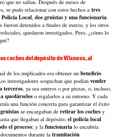
ro que no salían. Después de meses de
tres
es, se pudo relacionar con estos hechos a
 Policía Local
dos gruistas y una funcionaria
,
:
os fueron detenidos a finales de marzo, y los otros
oliciales, quedaron investigados. Pero, ¿cómo lo
qué?
los coches del depósito de Vilanova, al
o
beneficio
inal de los implicados era obtener un
vender
Los investigadores sospechan que podían
a terceros
, ya sea enteros o por piezas, o, incluso,
a quedárselos
o regalarlos a su entorno. Y cada
tenía una función concreta para garantizar el éxito
gruistas
retirar los coches
s
se encargaban de
y
el policía local
hasta que llegaban al depósito;
odo el proceso
funcionaria
; y la
lo encubría
tramitación
s documentos durante la