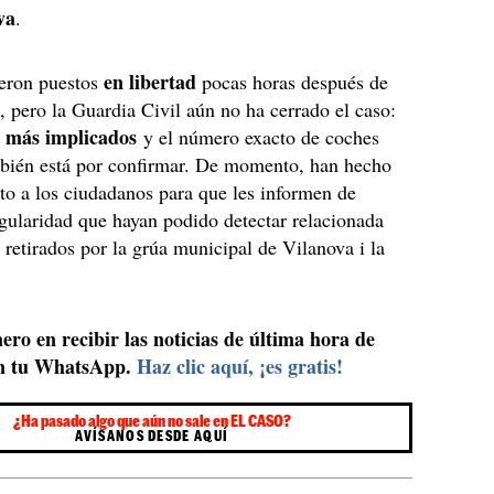
va
.
en libertad
ueron puestos
pocas horas después de
s, pero la Guardia Civil aún no ha cerrado el caso:
n más implicados
y el número exacto de coches
mbién está por confirmar. De momento, han hecho
o a los ciudadanos para que les informen de
egularidad que hayan podido detectar relacionada
 retirados por la grúa municipal de Vilanova i la
ero en recibir las noticias de última hora de
n tu WhatsApp.
Haz clic aquí, ¡es gratis!
¿Ha pasado algo que aún no sale en EL CASO?
AVÍSANOS DESDE AQUÍ