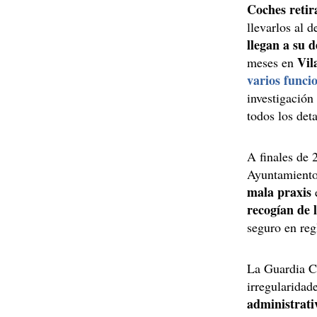
Coches retir
llevarlos al d
llegan a su d
Vil
meses en
varios funci
investigación
todos los det
A finales de 
Ayuntamiento 
mala praxis
recogían de l
seguro en re
La Guardia Ci
irregularidad
administrati