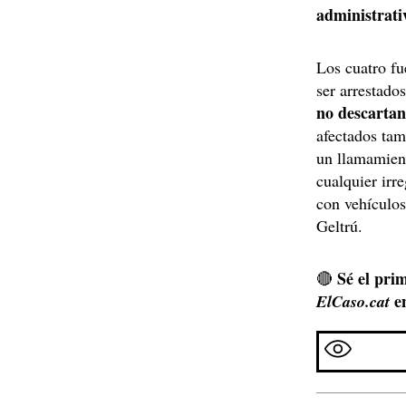
administrati
Los cuatro f
ser arrestado
no descarta
afectados ta
un llamamient
cualquier irr
con vehículos
Geltrú.
Sé el prim
🔴
e
ElCaso.cat