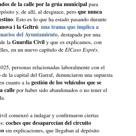
ados de la calle por la grúa municipal
para
que nunca
epósito y, de allí, al desguace, pero
estino
. Esto es lo que ha estado pasando durante
anova i la Geltrú
una trama que implica a
:
onarios del Ayuntamiento
, destapada por una
Guardia Civil
 de la
y que os explicamos, con
alles, en un nuevo capítulo de
ElCaso Exprés
.
2025, personas relacionadas laboralmente con el
de la capital del Garraf, denunciaron una supuesta
gestión de los vehículos que se
en cuanto a la
a calle
por haber sido abandonados o no tener el
gla.
vil comenzó a indagar y confirmaron ciertas
coches que desaparecían del circuito
es:
vo
sin explicaciones, que llegaban al depósito