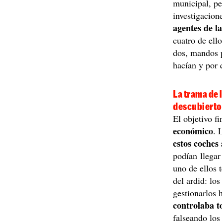
municipal, pe
investigacion
agentes de la
cuatro de ell
dos, mandos p
hacían y por 
La trama de 
descubiert
El objetivo f
económico
. 
estos coches 
podían llegar
uno de ellos 
del ardid: lo
gestionarlos 
controlaba t
falseando lo