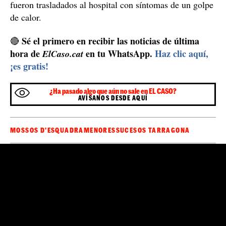
fueron trasladados al hospital con síntomas de un golpe
de calor.
Sé el primero en recibir las noticias de última
🔴
hora de
en tu WhatsApp.
Haz clic aquí,
ElCaso.cat
¡es gratis!
¿Ha pasado algo que aún no sale en EL CASO?
AVÍSANOS DESDE AQUÍ
MOSSOS D'ESQUADRA
MENORES
SUCESOS TARRAGONA