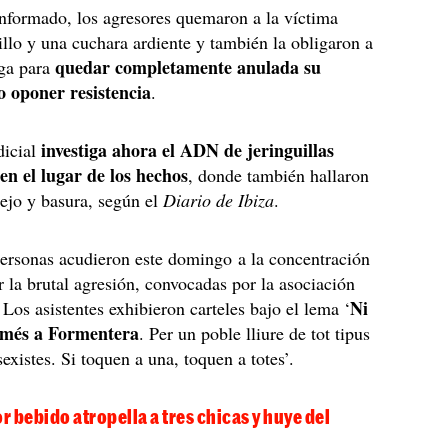
nformado, los agresores quemaron a la víctima
illo y una cuchara ardiente y también la obligaron a
quedar completamente anulada su
ga para
o oponer resistencia
.
investiga ahora el ADN de jeringuillas
dicial
en el lugar de los hechos
, donde también hallaron
ejo y basura, según el
Diario de Ibiza
.
ersonas acudieron este domingo a la concentración
r la brutal agresión, convocadas por la asociación
Ni
. Los asistentes exhibieron carteles bajo el lema ‘
 més a Formentera
. Per un poble lliure de tot tipus
existes. Si toquen a una, toquen a totes’.
 bebido atropella a tres chicas y huye del