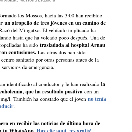
ormado los Mossos, hacia las 3:00 han recibido
or un atropello de tres jóvenes en un camino de
 Racó del Mingatxo. El vehículo implicado ha
ulando hasta que ha volcado poco después. Una de
trasladada al hospital Arnau
tropelladas ha sido
con contusiones.
Las otras dos han sido
 centro sanitario por otras personas antes de la
s servicios de emergencia.
la
an identificado al conductor y le han realizado
coholemia, que ha resultado positiva
con un
no tenía
 mg/l. También ha constado que el joven
nducir
.
ero en recibir las noticias de última hora de
n tu WhatsApp.
Haz clic aquí, ¡es gratis!