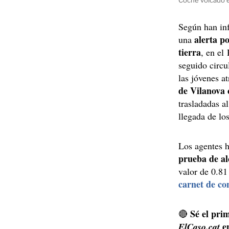
Según han inf
alerta p
una
tierra
, en el
seguido circ
las jóvenes a
de Vilanova 
trasladadas al
llegada de lo
Los agentes h
prueba de al
valor de 0.81
carnet de co
Sé el prim
🔴
e
ElCaso.cat