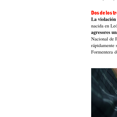
Dos de los t
La violación
nacida en Leó
agresores u
Nacional de P
rápidamente s
Formentera d