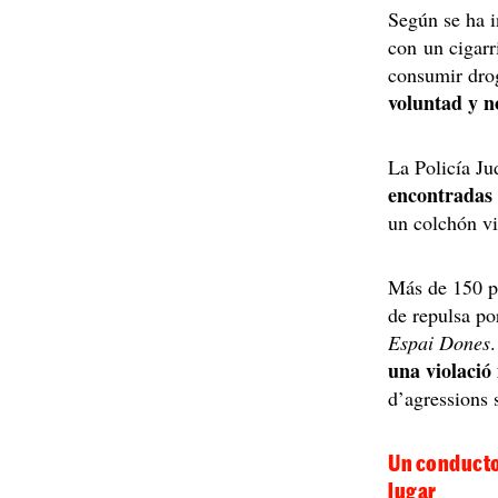
Según se ha i
con un cigarr
consumir dro
voluntad y n
La Policía Ju
encontradas 
un colchón vi
Más de 150 p
de repulsa po
Espai Dones
una violació
d’agressions s
Un conductor
lugar