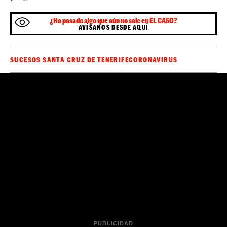
Última hora sobre el Coronavirus en directo
Sé el primero en recibir las noticias de última
🔴
hora de
en tu WhatsApp.
Haz clic aquí,
ElCaso.cat
¡es gratis!