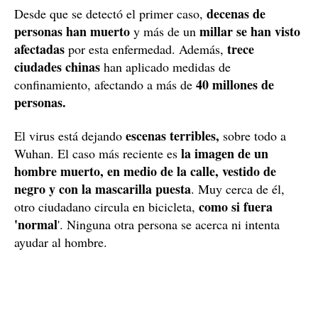
¿Qué es el coronavirus?
coronavirus se originó en la ciudad de Wuhan
El
,
mercado de marisco y
concretamente en el
pescado de la ciudad,
donde también se
comercializaba con animales domésticos y salvajes,
vivos y muertos.
Esta enfermedad proviene
nuevo virus de la
de un
El coronavirus
familia de los
proviene de la
coronavirus
, una
mutación de un virus
afectación que ya era
ya existente
conocida. El problema es
que, a veces, este virus
una
puede hacer un cambio y eso es lo que ha pasado:
mutación que ha originado un nuevo virus.