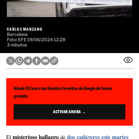
CARLOS MANZANO
Barcelona
Foto:
EFE
19/06/2024 12:28
3 minutos
Añade El Caso a tus fuentes favoritas de Google de forma
gratuita
ACTIVAR AHORA →
misterioso hallazgo
dos cadáveres este martes
El
de