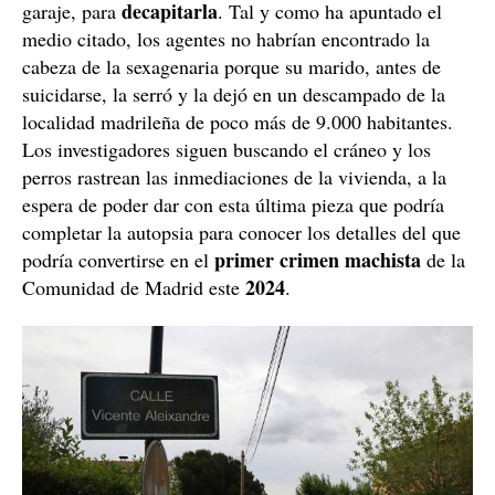
Agentes de la Guardia Civil en el lugar del crimen, en la calle
Vicente Aleixandre de Soto del Real / Rafael Bastante, Europa
Press
¿Dónde está la cabeza de Soledad?
La cuestión ahora, además de conocer las motivaciones
de este supuesto crimen machista, es dónde está la
Guardia Civil
cabeza de Soledad. La
no la ha
Soto del Real
encontrado en su registro del chalet de
,
ubicado en la calle Vicente Aleixandre. Al parecer,
Jorge Ramon disparó a su mujer (al menos una vez) y
acabó con su vida, para después coger un hacha o una
sierra, que han sido las herramientas halladas en el
decapitarla
garaje, para
. Tal y como ha apuntado el