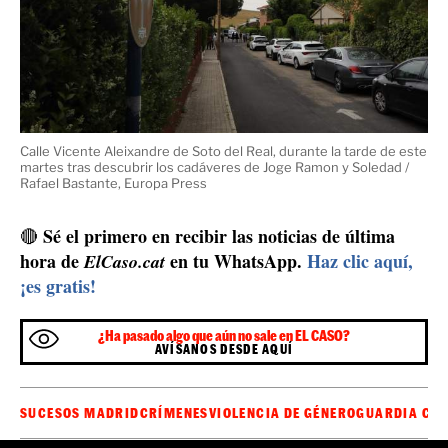
medio citado, los agentes no habrían encontrado la
cabeza de la sexagenaria porque su marido, antes de
suicidarse, la serró y la dejó en un descampado de la
localidad madrileña de poco más de 9.000 habitantes.
Los investigadores siguen buscando el cráneo y los
perros rastrean las inmediaciones de la vivienda, a la
espera de poder dar con esta última pieza que podría
completar la autopsia para conocer los detalles del que
primer crimen machista
podría convertirse en el
de la
2024
Comunidad de Madrid este
.