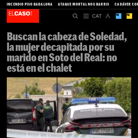
INCENDIO PISO BADALONA
ATAQUE MORTAL NOU BARRIS
CADÁVER CO
Buscan la cabeza de Soledad,
la mujer decapitada por su
marido en Soto del Real: no
está en el chalet