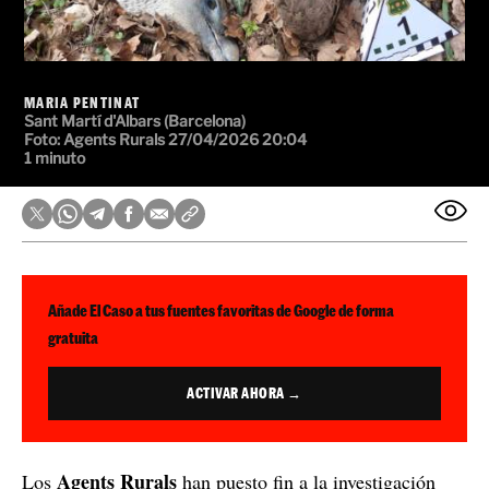
MARIA PENTINAT
Sant Martí d'Albars (Barcelona)
Foto: Agents Rurals
27/04/2026 20:04
1 minuto
Añade El Caso a tus fuentes favoritas de Google de forma
gratuita
ACTIVAR AHORA →
Agents Rurals
Los
han puesto fin a la investigación