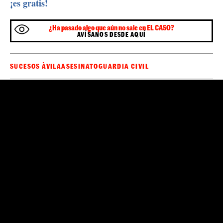
¡es gratis!
¿Ha pasado algo que aún no sale en EL CASO?
AVÍSANOS DESDE AQUÍ
SUCESOS ÀVILA
ASESINATO
GUARDIA CIVIL