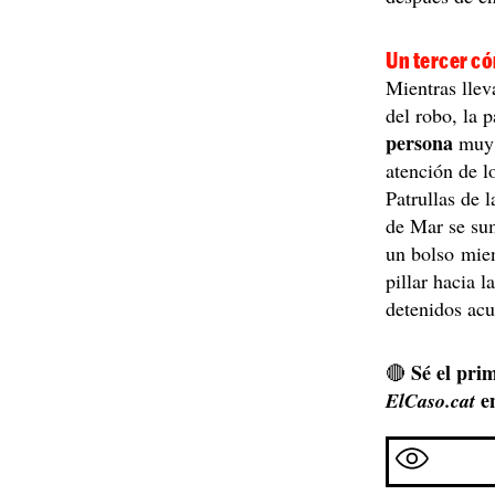
Un tercer c
Mientras llev
del robo, la 
persona
muy c
atención de lo
Patrullas de 
de Mar se sum
un bolso mie
pillar hacia 
detenidos ac
Sé el prim
🔴
e
ElCaso.cat