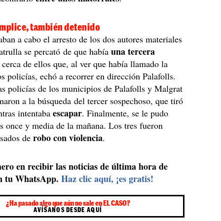
ómplice, también detenido
aban a cabo el arresto de los dos autores materiales
una tercera
patrulla se percató de que había
erca de ellos que, al ver que había llamado la
s policías, echó a recorrer en dirección Palafolls.
las policías de los municipios de Palafolls y Malgrat
aron a la búsqueda del tercer sospechoso, que tiró
escapar
ntras intentaba
. Finalmente, se le pudo
las once y media de la mañana. Los tres fueron
robo con violencia
usados de
.
ero en recibir las noticias de última hora de
n tu WhatsApp.
Haz clic aquí, ¡es gratis!
¿Ha pasado algo que aún no sale en EL CASO?
AVÍSANOS DESDE AQUÍ