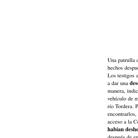
Una patrulla 
hechos despué
Los testigos 
des
a dar una
manera, indic
vehículo de m
río Tordera. 
encontrarlos
acceso a la C
habían deshe
después de e