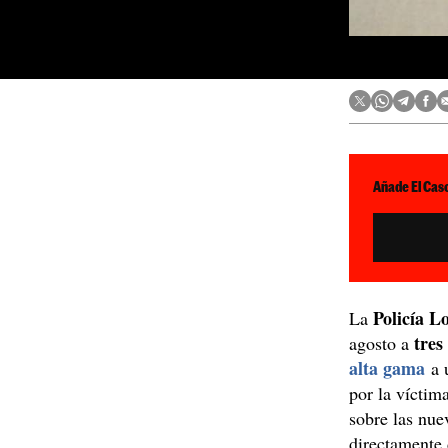
Añade El Caso
Policía L
La
tres
agosto a
alta gama
a u
por la víctim
sobre las nue
directamente