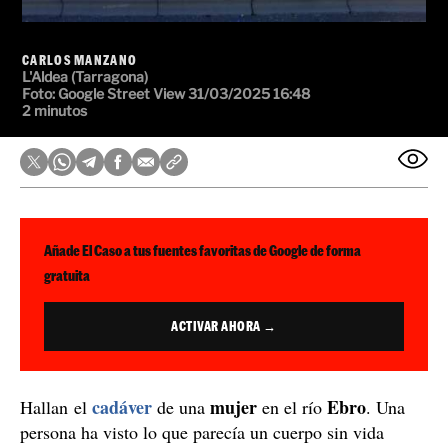
CARLOS MANZANO
L'Aldea (Tarragona)
Foto: Google Street View
31/03/2025 16:48
2 minutos
Añade El Caso a tus fuentes favoritas de Google de forma
gratuita
ACTIVAR AHORA →
cadáver
mujer
Ebro
Hallan el
de una
en el río
. Una
persona ha visto lo que parecía un cuerpo sin vida