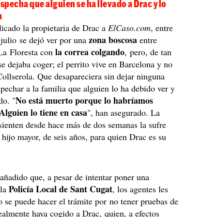
ospecha que alguien se ha llevado a Drac y lo
a
icado la propietaria de Drac a
ElCaso.com
, entre
zona boscosa
e julio se dejó ver por una
entre
la correa colgando
 La Floresta con
, pero, de tan
se dejaba coger; el perrito vive en Barcelona y no
ollserola. Que desapareciera sin dejar ninguna
spechar a la familia que alguien lo ha debido ver y
No está muerto porque lo habríamos
do. "
Alguien lo tiene en casa
", han asegurado. La
sienten desde hace más de dos semanas la sufre
 hijo mayor, de seis años, para quien Drac es su
ñadido que, a pesar de intentar poner una
Policía Local de Sant Cugat
la
, los agentes les
o se puede hacer el trámite por no tener pruebas de
ealmente haya cogido a Drac, quien, a efectos