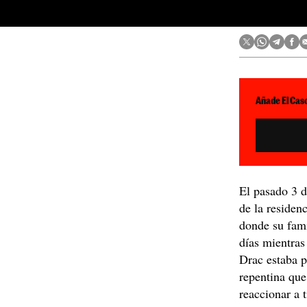
Añade El Caso
El pasado 3 d
de la residen
donde su fami
días mientras
Drac estaba 
repentina que
reaccionar a 