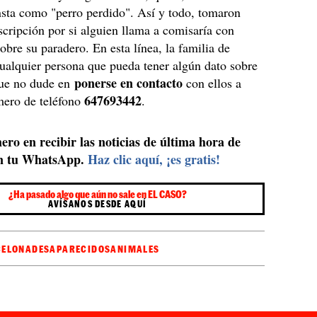
nsta como "perro perdido". Así y todo, tomaron
scripción por si alguien llama a comisaría con
obre su paradero. En esta línea, la familia de
ualquier persona que pueda tener algún dato sobre
ponerse en contacto
que no dude en
con ellos a
647693442
mero de teléfono
.
ero en recibir las noticias de última hora de
n tu WhatsApp.
Haz clic aquí, ¡es gratis!
¿Ha pasado algo que aún no sale en EL CASO?
AVÍSANOS DESDE AQUÍ
CELONA
DESAPARECIDOS
ANIMALES