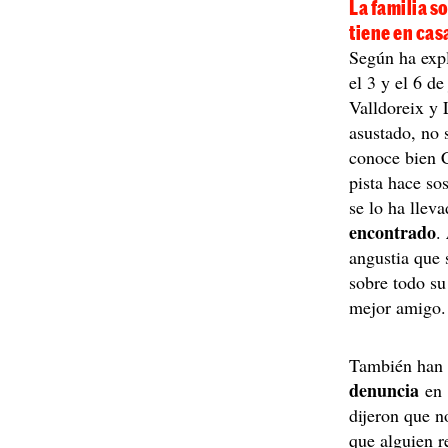
La familia s
tiene en cas
Según ha expl
el 3 y el 6 d
Valldoreix y
asustado, no 
conoce bien C
pista hace so
se lo ha lleva
encontrado
.
angustia que 
sobre todo su
mejor amigo.
También han a
denuncia
en 
dijeron que n
que alguien r