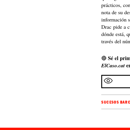
prácticos, co
nota de su de
información s
Drac pide a c
dónde está, 
través del nú
Sé el prim
🔴
e
ElCaso.cat
SUCESOS BAR