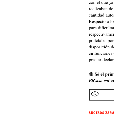
con el que ya
realizaban de
cantidad auto
Respecto a l
para dificulta
respectivame
policiales po
disposición d
en funciones 
prestar decla
Sé el prim
🔴
e
ElCaso.cat
SUCESOS ZAR