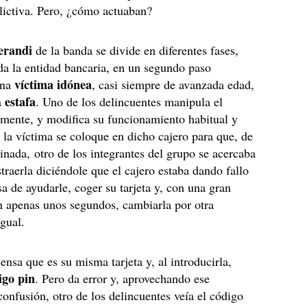
lictiva. Pero, ¿cómo actuaban?
erandi
de la banda se divide en diferentes fases,
da la entidad bancaria, en un segundo paso
víctima idónea
una
, casi siempre de avanzada edad,
estafa
a
. Uno de los delincuentes manipula el
amente, y modifica su funcionamiento habitual y
 la víctima se coloque en dicho cajero para que, de
nada, otro de los integrantes del grupo se acercaba
straerla diciéndole que el cajero estaba dando fallo
sa de ayudarle, coger su tarjeta y, con una gran
n apenas unos segundos, cambiarla por otra
gual.
iensa que es su misma tarjeta y, al introducirla,
igo pin
. Pero da error y, aprovechando ese
nfusión, otro de los delincuentes veía el código