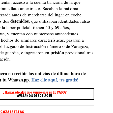
 tenían acceso a la cuenta bancaria de la que
 inmediato un extracto. Sacaban la máxima
rizada antes de marcharse del lugar en coche.
detenidos
os dos
, que utilizaban identidades falsas
r la labor policial, tienen 40 y 69 años,
nte, y cuentan con numerosos antecedentes
r hechos de similares características, pasaron a
el Juzgado de Instrucción número 6 de Zaragoza,
prisión
de guardia, e ingresaron en
provisional tras
ración.
ero en recibir las noticias de última hora de
n tu WhatsApp.
Haz clic aquí, ¡es gratis!
¿Ha pasado algo que aún no sale en EL CASO?
AVÍSANOS DESDE AQUÍ
AGOZA
ESTAFAS