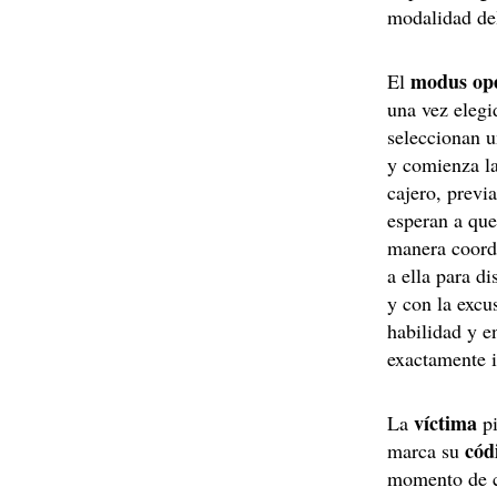
modalidad de
modus op
El
una vez elegi
seleccionan 
y comienza l
cajero, previ
esperan a que
manera coordi
a ella para di
y con la excu
habilidad y e
exactamente i
víctima
La
p
cód
marca su
momento de co