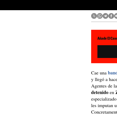
Añade El Caso
ban
Cae una
y llegó a hac
Agentes de la
detenido
en
especializado
les imputan u
Concretament