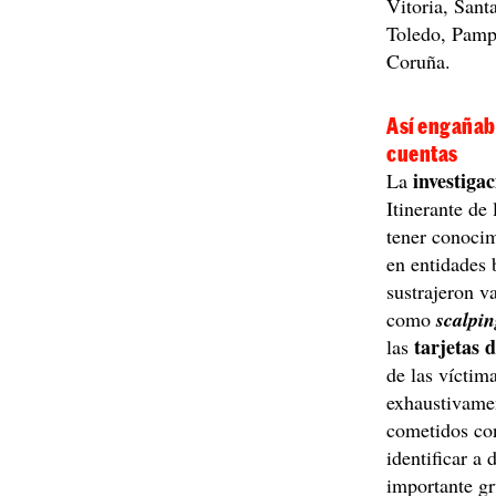
Vitoria, Sant
Toledo, Pamp
Coruña.
Así engañaba
cuentas
investiga
La
Itinerante de
tener conocim
en entidades 
sustrajeron v
como
scalpi
tarjetas 
las
de las víctima
exhaustivame
cometidos con
identificar a
importante gr