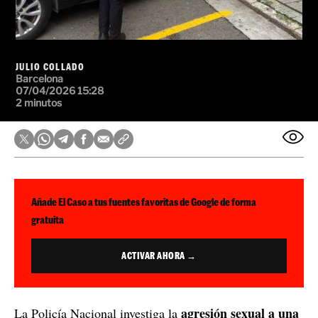
JULIO COLLADO
Barcelona
07/04/2026 15:28
2 minutos
Añade El Caso a tus fuentes favoritas de Google de forma
gratuita
ACTIVAR AHORA →
agresión sexual a una
La Policía Nacional investiga la