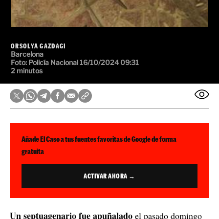
ORSOLYA GAZDAGI
Barcelona
Foto:
Policía Nacional
16/10/2024 09:31
2 minutos
Añade El Caso a tus fuentes favoritas de Google de forma
gratuita
ACTIVAR AHORA →
Un septuagenario fue apuñalado
el pasado domingo