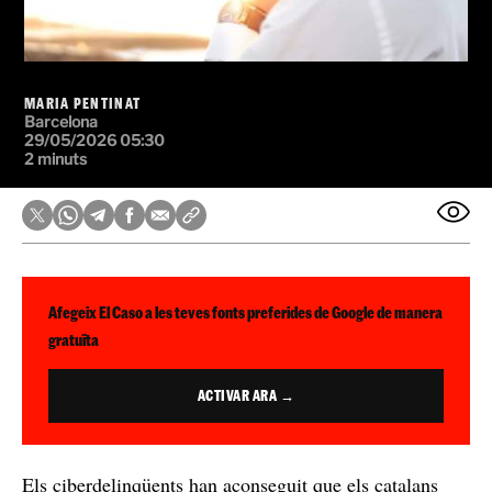
MARIA PENTINAT
Barcelona
29/05/2026 05:30
2 minuts
Afegeix El Caso a les teves fonts preferides de Google de manera
gratuïta
ACTIVAR ARA →
Els ciberdelinqüents han aconseguit que els catalans