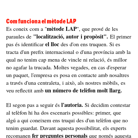
Com funciona el mètode LAP
mètode LAP
Es coneix com a "
", que prové de les
"localització, autor i propòsit".
paraules de
El primer
el lloc
pas és identificar
des d'on ens truquen. Si es
tracta d'un prefix internacional o d'una província amb la
qual no tenim cap mena de vincle ni relació, és millor
no agafar la trucada. Moltes vegades, en cas d'esperar
un paquet, l'empresa es posa en contacte amb nosaltres
a través d'una centraleta, i això, als nostres mòbils, es
un número de telèfon molt llarg.
veu reflectit amb
l'autoria.
El segon pas a seguir és
Si decidim contestar
al telèfon hi ha dos escenaris possibles: primer, que
algú a qui coneixem ens truqui des d'un telèfon que no
tenim guardat. Davant aquesta possibilitat, els experts
fer preguntes personals
recomanen
que només aquesta