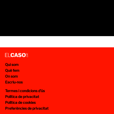
Qui som
Què fem
On som
Escriu-nos
Termes i condicions d’ús
Política de privacitat
Política de cookies
Preferències de privacitat