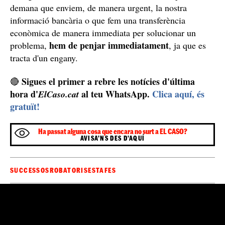
demana que enviem, de manera urgent, la nostra
informació bancària o que fem una transferència
econòmica de manera immediata per solucionar un
hem de penjar immediatament
problema,
, ja que es
tracta d'un engany.
Sigues el primer a rebre les notícies d'última
🔴
hora d'
al teu WhatsApp.
Clica aquí, és
ElCaso.cat
gratuït!
Ha passat alguna cosa que encara no surt a EL CASO?
AVISA'NS DES D'AQUÍ
SUCCESSOS
ROBATORIS
ESTAFES