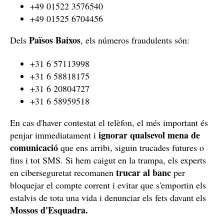
+49 01522 3576540
+49 01525 6704456
Països Baixos
Dels
, els números fraudulents són:
+31 6 57113998
+31 6 58818175
+31 6 20804727
+31 6 58959518
En cas d'haver contestat el telèfon, el més important és
ignorar qualsevol mena de
penjar immediatament i
comunicació
que ens arribi, siguin trucades futures o
fins i tot SMS. Si hem caigut en la trampa, els experts
trucar al banc
en ciberseguretat recomanen
per
bloquejar el compte corrent i evitar que s'emportin els
estalvis de tota una vida i denunciar els fets davant els
Mossos d'Esquadra.