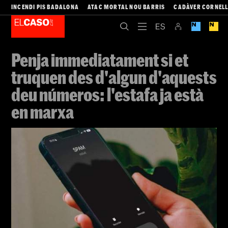
INCENDI PIS BADALONA
ATAC MORTAL NOU BARRIS
CADÀVER CORNEL
Penja immediatament si et
truquen des d'algun d'aquests
deu números: l'estafa ja està
en marxa