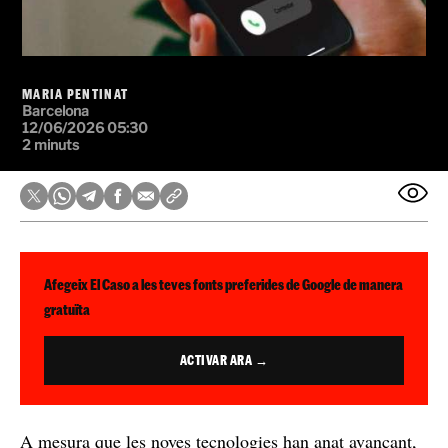
MARIA PENTINAT
Barcelona
12/06/2026 05:30
2 minuts
Afegeix El Caso a les teves fonts preferides de Google de manera
gratuïta
ACTIVAR ARA →
A mesura que les noves tecnologies han anat avançant,