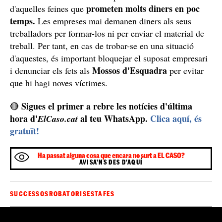
prometen molts diners en poc
d'aquelles feines que
temps.
Les empreses mai demanen diners als seus
treballadors per formar-los ni per enviar el material de
treball. Per tant, en cas de trobar-se en una situació
d'aquestes, és important bloquejar el suposat empresari
Mossos d'Esquadra
i denunciar els fets als
per evitar
que hi hagi noves víctimes.
Sigues el primer a rebre les notícies d'última
🔴
hora d'
al teu WhatsApp.
Clica aquí, és
ElCaso.cat
gratuït!
Ha passat alguna cosa que encara no surt a EL CASO?
AVISA'NS DES D'AQUÍ
SUCCESSOS
ROBATORIS
ESTAFES