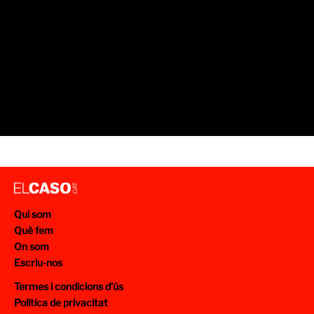
Qui som
Què fem
On som
Escriu-nos
Termes i condicions d’ús
Política de privacitat