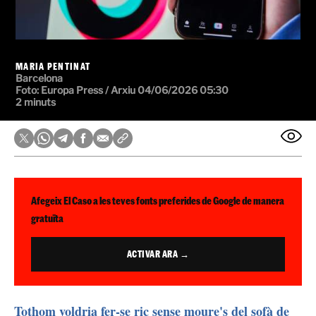
MARIA PENTINAT
Barcelona
Foto: Europa Press / Arxiu
04/06/2026 05:30
2 minuts
Afegeix El Caso a les teves fonts preferides de Google de manera
gratuïta
ACTIVAR ARA →
Tothom voldria fer-se ric sense moure's del sofà de