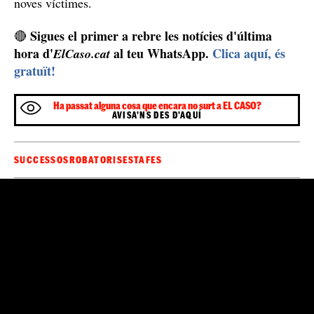
noves víctimes.
Sigues el primer a rebre les notícies d'última
🔴
hora d'
al teu WhatsApp.
Clica aquí, és
ElCaso.cat
gratuït!
Ha passat alguna cosa que encara no surt a EL CASO?
AVISA'NS DES D'AQUÍ
SUCCESSOS
ROBATORIS
ESTAFES