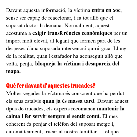
entra en xoc
Davant aquesta informació, la víctima
,
sense ser capaç de reaccionar, i fa tot allò que el
suposat doctor li demana. Normalment, aquest
exigir transferències econòmiques
acostuma a
per un
import molt elevat, al·legant que formen part de les
despeses d'una suposada intervenció quirúrgica. Lluny
de la realitat, quan l'estafador ha aconseguit allò que
bloqueja la víctima i desapareix del
volia, penja,
mapa.
Què fer davant d'aquestes trucades?
Moltes vegades la víctima és conscient que ha perdut
quan ja és massa tard
els seus estalvis
. Davant aquest
mantenir la
tipus de trucades, els experts recomanen
calma i fer servir sempre el sentit comú.
El més
coherent és penjar el telèfon del suposat metge i,
automàticament, trucar al nostre familiar — el que