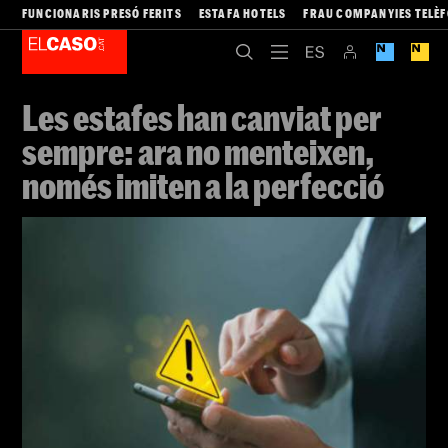
FUNCIONARIS PRESÓ FERITS
ESTAFA HOTELS
FRAU COMPANYIES TELÈ
Les estafes han canviat per
sempre: ara no menteixen,
només imiten a la perfecció