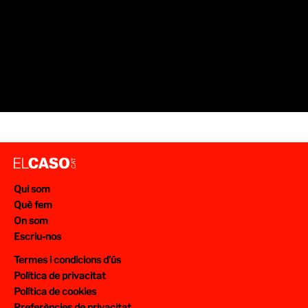
Qui som
Què fem
On som
Escriu-nos
Termes i condicions d’ús
Política de privacitat
Política de cookies
Preferències de privacitat