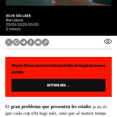
JULIO COLLADO
Barcelona
25/01/2026 05:30
2 minuts
Afegeix El Caso a les teves fonts preferides de Google de manera
gratuïta
ACTIVAR ARA →
gran problema que presenten les estafes
El
ja no és
que cada cop n'hi hagi més, sinó que al mateix temps