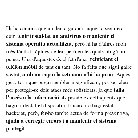
Hi ha accions que ajuden a garantir aquesta seguretat,
tenir instal·lat un antivirus o mantenir el
com
sistema operatiu actualitzat
, però hi ha d'altres molt
més fàcils i ràpides de fer, però en les quals ningú no
reiniciant el
pensa. Una d'aquestes és el fet d'anar
telèfon mòbil
de tant en tant. No fa falta que sigui gaire
amb un cop a la setmana n'hi ha prou
sovint,
. Aquest
gest, tot i que pugui semblar insignificant, pot ser clau
talla
per protegir-se dels atacs més sofisticats, ja que
l'accés a la informació
als possibles delinqüents que
hagin infectat el dispositiu. Encara no hagi estat
hackejat, però, fer-ho també actua de forma preventiva,
ajuda a corregir errors i a mantenir el sistema
protegit
.