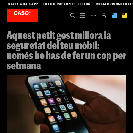
ESTAFA WHATSAPP
FRAU COMPANYIES TELÈFON
ROBATORIS VACANCE
Aquest petit gest millora la
seguretat del teu mòbil:
només ho has de fer un cop per
setmana