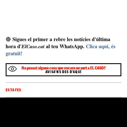
Sigues el primer a rebre les notícies d'última
🔴
hora d'
al teu WhatsApp.
Clica aquí, és
ElCaso.cat
gratuït!
Ha passat alguna cosa que encara no surt a EL CASO?
AVISA'NS DES D'AQUÍ
ESTAFES