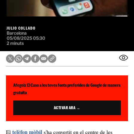
JULIO COLLADO
Barcelona
05/08/2025 05:30
2 minuts
Afegeix El Caso a les teves fonts preferides de Google de manera
gratuïta
ACTIVAR ARA →
telèfon mòbil
El
s'ha convertit en el centre de les