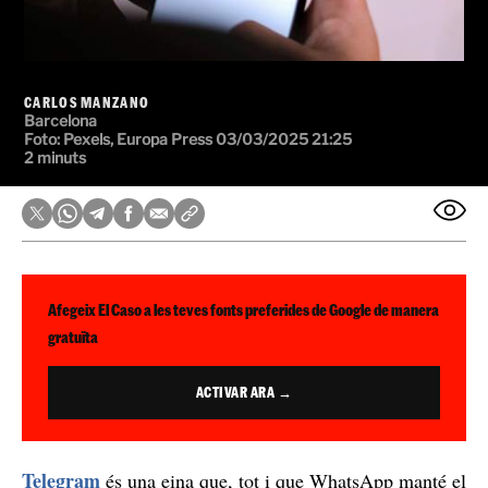
CARLOS MANZANO
Barcelona
Foto: Pexels, Europa Press
03/03/2025 21:25
2 minuts
Afegeix El Caso a les teves fonts preferides de Google de manera
gratuïta
ACTIVAR ARA →
Telegram
és una eina que, tot i que WhatsApp manté el