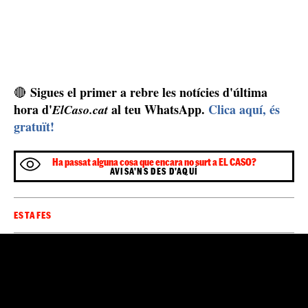
Sigues el primer a rebre les notícies d'última
🔴
hora d'
al teu WhatsApp.
Clica aquí, és
ElCaso.cat
gratuït!
Ha passat alguna cosa que encara no surt a EL CASO?
AVISA'NS DES D'AQUÍ
ESTAFES