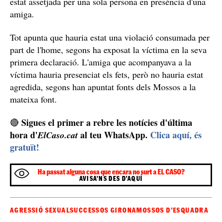
Sabadell
Mossos
A
, Vallès Occidental, els
investiguen
un altre possible delicte contra la llibertat sexual també
durant els actes de la festa major. Segons el
Diari de
Sabadell,
els primers indicis apunten que la jove hauria
estat assetjada per una sola persona en presència d'una