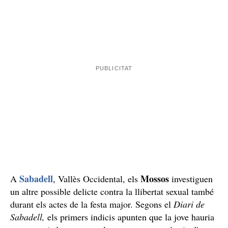
nacionalitat
La policia catalana busca un home jove de
estrangera
, segons ha pogut saber
ElCaso.cat
de fonts
de la investigació. Les explicacions de la noia també
van en aquesta línia i la policia confia a poder-lo
identificar ben aviat.
Més agressions sexuals aquest final d'estiu
Vilafranca del Penedès
A
, a l'Alt Penedès, van detenir
un jove de 16 anys que havia agredit sexualment a una
noia al mig del carrer durant un acte de la festa major.
Segons va denunciar la víctima i van confirmar els
investigadors de la policia catalana, la va drogar i
emborratxar per agredir-la sexualment, segons
expliquen uns vigilants que estaven al lloc dels fets. El
testimoni de la víctima i les gestions policials van
permetre detenir el jove, que va passar a disposició de
la Fiscalia de Menors.