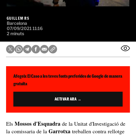
GUILLEM RS
Barcelona
07/09/2021 11:16
2 minuts
Afegeix El Caso a les teves fonts preferides de Google de manera
gratuïta
ACTIVAR ARA →
Mossos d'Esquadra
Els
de la Unitat d'Investigació de
Garrotxa
la comissaria de la
treballen contra rellotge