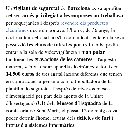
vigilant de seguretat
Barcelona
Un
de
es va aprofitar
accés privilegiat a les empreses on treballava
del seu
per saquejar-les i després
revendre els productes
electrònics
que s'emportava. L'home, de 36 anys, la
nacionalitat del qual no s'ha comunicat, tenia en la seva
les claus de totes les portes
possessió
i també podia
manipular
entrar a la sala de videovigilància i
gravacions de les càmeres
fàcilment les
. D'aquesta
manera, se'n va endur aparells electrònics valorats en
14.500 euros
de tres instal·lacions diferents que tenien
en comú aquesta persona com a treballadora de la
plantilla de seguretat. Després de diversos mesos
d'investigació per part dels agents de la Unitat
UI
Mossos d'Esquadra
d'Investigació (
) dels
de la
comissaria de Sant Martí, el passat 12 de maig es va
delictes de furt i
poder detenir l'home, acusat dels
intrusió a sistemes informàtics
.