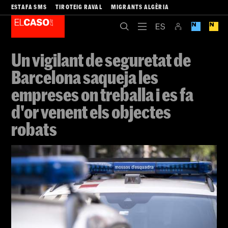
ESTAFA SMS
TIROTEIG RAVAL
MIGRANTS ALGÈRIA
Un vigilant de seguretat de
Barcelona saqueja les
empreses on treballa i es fa
d'or venent els objectes
robats