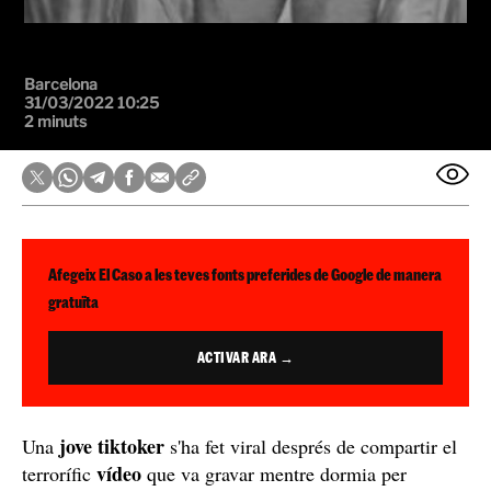
Barcelona
31/03/2022 10:25
2 minuts
Afegeix El Caso a les teves fonts preferides de Google de manera
gratuïta
ACTIVAR ARA →
jove tiktoker
Una
s'ha fet viral després de compartir el
vídeo
terrorífic
que va gravar mentre dormia per