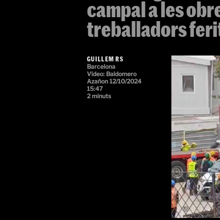
campal a les obr
treballadors feri
GUILLEM RS
Barcelona
Vídeo:
Baldomero
Azañon
12/10/2024
15:47
2 minuts