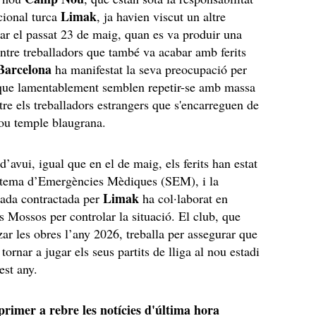
Limak
cional turca
, ja havien viscut un altre
lar el passat 23 de maig, quan es va produir una
 entre treballadors que també va acabar amb ferits
Barcelona
ha manifestat la seva preocupació per
 que lamentablement semblen repetir-se amb massa
tre els treballadors estrangers que s'encarreguen de
nou temple blaugrana.
d’avui, igual que en el de maig, els ferits han estat
istema d’Emergències Mèdiques (SEM), i la
Limak
vada contractada per
ha col·laborat en
ls Mossos per controlar la situació. El club, que
zar les obres l’any 2026, treballa per assegurar que
tornar a jugar els seus partits de lliga al nou estadi
est any.
 primer a rebre les notícies d'última hora