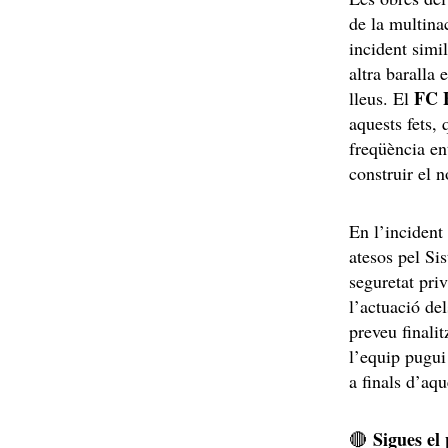
de la multina
incident simi
altra baralla
FC 
lleus. El
aquests fets,
freqüència en
construir el 
En l’incident 
atesos pel S
seguretat pri
l’actuació de
preveu finalit
l’equip pugui 
a finals d’aqu
Sigues el
🔴