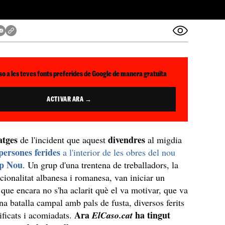
so a les teves fonts preferides de Google de manera gratuïta
ACTIVAR ARA →
atges
divendres
de l'incident que aquest
al migdia
 persones ferides
a l'interior de les obres del nou
p Nou
. Un grup d'una trentena de treballadors, la
cionalitat albanesa i romanesa, van iniciar un
que encara no s'ha aclarit què el va motivar, que va
a batalla campal amb pals de fusta, diversos ferits
Ara
ha tingut
tificats i acomiadats.
ElCaso.cat