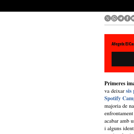
Afegeix El Ca
Primeres
im
sis
va deixar
Spotify
Cam
majoria de na
enfrontament 
acabar amb un
i alguns iden