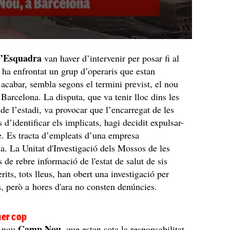
d’Esquadra
van haver d’intervenir per posar fi al
e ha enfrontat un grup d’operaris que estan
r acabar, sembla segons el termini previst, el nou
 Barcelona. La disputa, que va tenir lloc dins les
 de l’estadi, va provocar que l’encarregat de les
 d’identificar els implicats, hagi decidit expulsar-
te. Es tracta d’empleats d’una empresa
a. La Unitat d'Investigació dels Mossos de les
 de rebre informació de l'estat de salut de sis
erits, tots lleus, han obert una investigació per
ts, però a hores d'ara no consten denúncies.
mer cop
Camp Nou
l nou
, que estan sota la responsabilitat