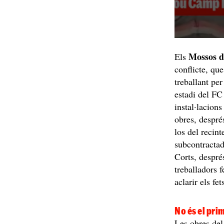
Mossos 
Els
conflicte, qu
treballant pe
estadi del FC
instal·lacions
obres, després
los del recin
subcontractad
Corts, després
treballadors f
aclarir els fe
No és el pri
Les obres de