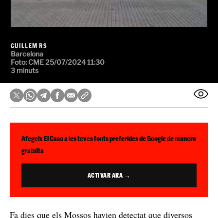
GUILLEM RS
Barcelona
Foto:
CME
25/07/2024 11:30
3 minuts
Afegeix El Caso a les teves fonts preferides de Google de manera
gratuïta
ACTIVAR ARA →
Fa dies que els Mossos havien detectat que diversos