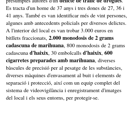
delicte de tràfic de drogues
presumptes autores d'un
.
Es tracta d'un home de 37 anys i tres dones de 27, 36 i
41 anys. També es van identificar més de vint persones,
algunes amb antecedents policials per diversos delictes.
A l'interior del local es van trobar 3.000 euros en
2.000 monodosis de 2 grams
bitllets fraccionats,
cadascuna de marihuana
, 800 monodosis de 2 grams
d'haixix
d'haixix
600
cadascuna
, 30 embolcalls
,
cigarretes preparades amb marihuana
, diverses
bàscules de precisió per al pesatge de les substàncies,
diverses màquines d'envasament al buit i elements de
separació i protecció, així com un equip complet del
sistema de videovigilància i enregistrament d'imatges
del local i els seus entorns, per protegir-se.