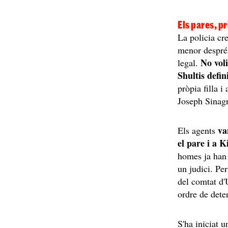
Els pares, p
La policia cre
menor després
No voli
legal.
Shultis defi
pròpia filla i
Joseph Sinagr
va
Els agents
el pare i a 
homes ja han e
un judici. Per
del comtat d'
ordre de dete
S'ha iniciat 