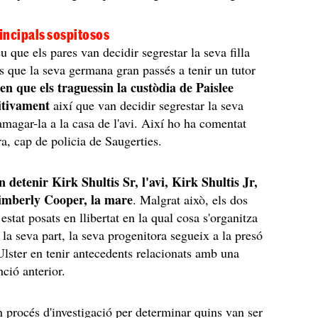
rincipals sospitosos
u que els pares van decidir segrestar la seva filla
 que la seva germana gran passés a tenir un tutor
en que els traguessin la custòdia de Paislee
nitivament
així que van decidir segrestar la seva
 amagar-la a la casa de l'avi. Així ho ha comentat
a, cap de policia de Saugerties.
n detenir Kirk Shultis Sr, l'avi, Kirk Shultis Jr,
Kimberly Cooper, la mare
. Malgrat això, els dos
stat posats en llibertat en la qual cosa s'organitza
 la seva part, la seva progenitora segueix a la presó
Ulster en tenir antecedents relacionats amb una
nció anterior.
un procés d'investigació per determinar quins van ser