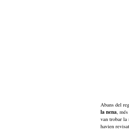
Abans del re
la nena
, més
van trobar la
havien revisa