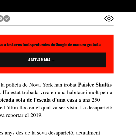
so a les teves fonts preferides de Google de manera gratuïta
ACTIVAR ARA →
Paislee Shultis
 la policia de Nova York han trobat
t. Ha estat trobada viva en una habitació molt petita
cada sota de l'escala d'una casa
a uns 250
 l'últim lloc en el qual va ser vista. La desaparició
 va reportar el 2019.
es anys des de la seva desaparició, actualment