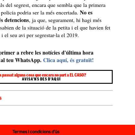
als del segrest, encara que sembla que la primera
No es
a policia podria ser la més encertada.
s detencions
, ja que, segurament, hi hagi més
abien de la situació de la petita i el que havien fet
 i el seu avi per segrestar-la el 2019.
 primer a rebre les notícies d'última hora
al teu WhatsApp.
Clica aquí, és gratuït!
a passat alguna cosa que encara no surt a EL CASO?
AVISA'NS DES D'AQUÍ
S
Termes i condicions d’ús