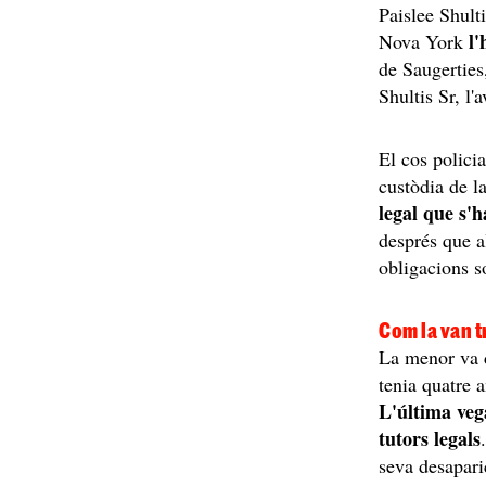
Paislee Shulti
l'
Nova York
de Saugerties
Shultis Sr, l'
El cos polici
custòdia de l
legal que s'
després que al
obligacions so
Com la van 
La menor va d
tenia quatre 
L'última veg
tutors legals
seva desapari