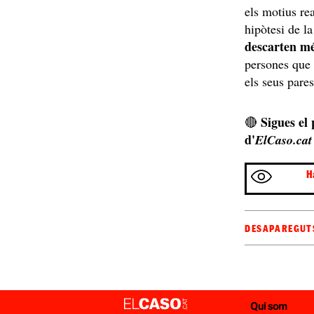
els motius re
hipòtesi de l
descarten mé
persones que s
els seus pares
Sigues el
🔴
d'
ElCaso.cat
H
DESAPAREGUT
Qui som