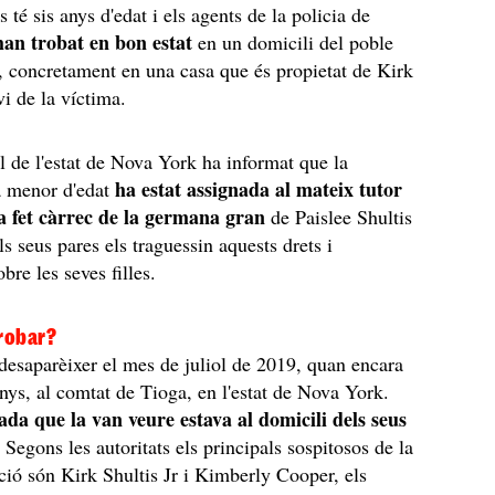
s té sis anys d'edat i els agents de la policia de
han trobat en bon estat
en un domicili del poble
, concretament en una casa que és propietat de Kirk
avi de la víctima.
al de l'estat de Nova York ha informat que la
ha estat assignada al mateix tutor
a menor d'edat
ha fet càrrec de la germana gran
de Paislee Shultis
s seus pares els traguessin aquests drets i
bre les seves filles.
trobar?
esaparèixer el mes de juliol de 2019, quan encara
anys, al comtat de Tioga, en l'estat de Nova York.
ada que la van veure estava al domicili dels seus
. Segons les autoritats els principals sospitosos de la
ció són Kirk Shultis Jr i Kimberly Cooper, els