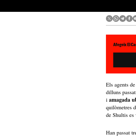
Afegeix El Ca
Els agents de
dilluns passa
amagada ubi
i
quilòmetres de
de Shultis es
Han passat tr