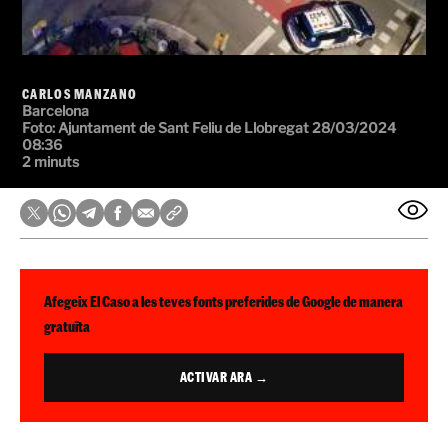
CARLOS MANZANO
Barcelona
Foto:
Ajuntament de Sant Feliu de Llobregat
28/03/2024
08:36
2 minuts
Afegeix El Caso a les teves fonts preferides de Google de manera
gratuïta
ACTIVAR ARA →