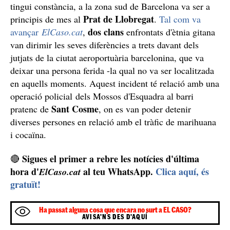
tingui constància, a la zona sud de Barcelona va ser a
Prat de Llobregat
principis de mes al
.
Tal com va
dos clans
avançar
ElCaso.cat
,
enfrontats d'ètnia gitana
van dirimir les seves diferències a trets davant dels
jutjats de la ciutat aeroportuària barcelonina, que va
deixar una persona ferida -la qual no va ser localitzada
en aquells moments. Aquest incident té relació amb una
operació policial dels Mossos d'Esquadra al barri
Sant Cosme
pratenc de
, on es van poder detenir
diverses persones en relació amb el tràfic de marihuana
i cocaïna.
Sigues el primer a rebre les notícies d'última
🔴
hora d'
al teu WhatsApp.
Clica aquí, és
ElCaso.cat
gratuït!
Ha passat alguna cosa que encara no surt a EL CASO?
AVISA'NS DES D'AQUÍ