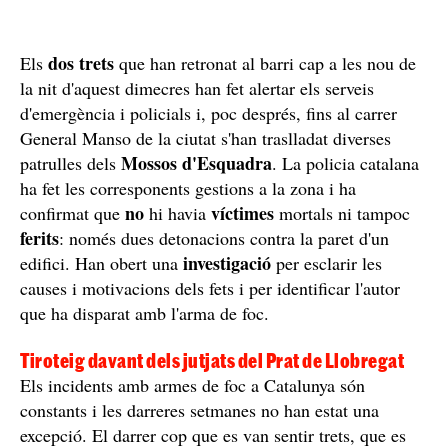
dos trets
Els
que han retronat al barri cap a les nou de
la nit d'aquest dimecres han fet alertar els serveis
d'emergència i policials i, poc després, fins al carrer
General Manso de la ciutat s'han traslladat diverses
Mossos d'Esquadra
patrulles dels
. La policia catalana
ha fet les corresponents gestions a la zona i ha
no
víctimes
confirmat que
hi havia
mortals ni tampoc
ferits
: només dues detonacions contra la paret d'un
investigació
edifici. Han obert una
per esclarir les
causes i motivacions dels fets i per identificar l'autor
que ha disparat amb l'arma de foc.
Tiroteig davant dels jutjats del Prat de Llobregat
Els incidents amb armes de foc a Catalunya són
constants i les darreres setmanes no han estat una
excepció. El darrer cop que es van sentir trets, que es