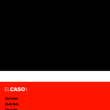
Qui som
Què fem
On som