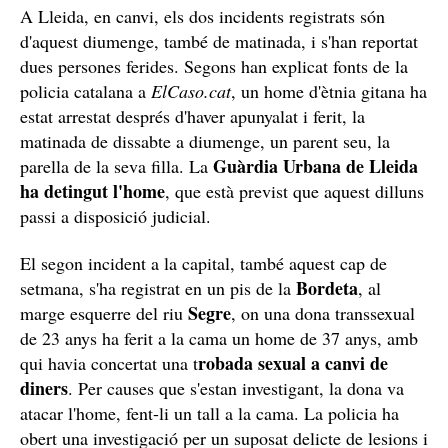
A Lleida, en canvi, els dos incidents registrats són
d'aquest diumenge, també de matinada, i s'han reportat
dues persones ferides. Segons han explicat fonts de la
policia catalana a
ElCaso.cat
, un home d'ètnia gitana ha
estat arrestat després d'haver apunyalat i ferit, la
matinada de dissabte a diumenge, un parent seu, la
Guàrdia Urbana de Lleida
parella de la seva filla. La
ha detingut l'home
, que està previst que aquest dilluns
passi a disposició judicial.
El segon incident a la capital, també aquest cap de
Bordeta
setmana, s'ha registrat en un pis de la
, al
Segre
marge esquerre del riu
, on una dona transsexual
de 23 anys ha ferit a la cama un home de 37 anys, amb
robada sexual a canvi de
qui havia concertat una t
diners
. Per causes que s'estan investigant, la dona va
atacar l'home, fent-li un tall a la cama. La policia ha
obert una investigació per un suposat delicte de lesions i