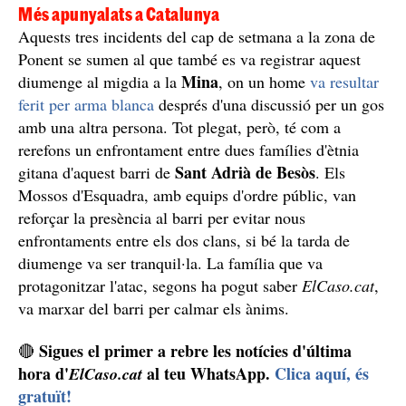
Més apunyalats a Catalunya
Aquests tres incidents del cap de setmana a la zona de
Ponent se sumen al que també es va registrar aquest
Mina
diumenge al migdia a la
, on un home
va resultar
ferit per arma blanca
després d'una discussió per un gos
amb una altra persona. Tot plegat, però, té com a
rerefons un enfrontament entre dues famílies d'ètnia
Sant Adrià de Besòs
gitana d'aquest barri de
. Els
Mossos d'Esquadra, amb equips d'ordre públic, van
reforçar la presència al barri per evitar nous
enfrontaments entre els dos clans, si bé la tarda de
diumenge va ser tranquil·la. La família que va
protagonitzar l'atac, segons ha pogut saber
ElCaso.cat
,
va marxar del barri per calmar els ànims.
Sigues el primer a rebre les notícies d'última
🔴
hora d'
al teu WhatsApp.
Clica aquí, és
ElCaso.cat
gratuït!