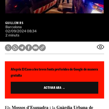
GUILLEM RS
Barcelona
02/09/2024 08:34
2 minuts
Afegeix El Caso a les teves fonts preferides de Google de manera
gratuïta
ACTIVAR ARA →
Mossos d'Esquadra
Guàrdia Urbana de
Els
i la