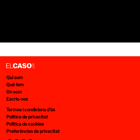
Qui som
Què fem
On som
Escriu-nos
Termes i condicions d’ús
Política de privacitat
Política de cookies
Preferències de privacitat