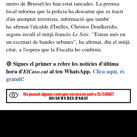
metro de Brussel·les han estat tancades. La premsa
local informa que la policia ha descartat que es tracti
d'un atemptat terrorista, informació que també
ha afirmat l'alcalde d'Ixelles, Christos Doulkeridis,
segons recull el mitjà francès
Le Soir
. “Estem més en
un escenari de bandes urbanes”, ha afirmat, diu el mitjà
citat, a l'espera que la Fiscalia ho confirmi.
Sigues el primer a rebre les notícies d'última
🔴
hora d'
al teu WhatsApp.
Clica aquí, és
ElCaso.cat
gratuït!
Ha passat alguna cosa que encara no surt a EL CASO?
AVISA'NS DES D'AQUÍ