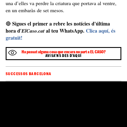
Incidents amb armes de foc a Barcelona
Cada setmana es registra algun incident amb armes
de foc a Barcelona i l’àrea metropolitana.
La
Badalona
setmana passada a
dos grups de persones, de
clans enfrontats,
es van barallar i un d’ells va obrir foc
.
En aquella ocasió, també es van haver de lamentar
ferits. Una dona va haver de ser traslladada a l’hospital
amb un atac d’ansietat.
Fa poques setmanes un botellón també va acabar a trets
Sabadell
a
.
Dues persones van resultar ferides greus i
una d’elles va perdre la criatura que portava al ventre,