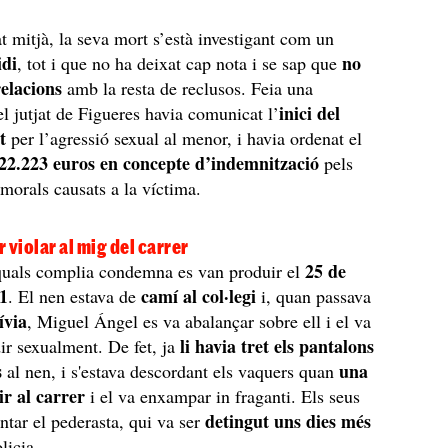
at mitjà, la seva mort s’està investigant com un
idi
no
, tot i que no ha deixat cap nota i se sap que
relacions
amb la resta de reclusos. Feia una
inici del
l jutjat de Figueres havia comunicat l’
t
per l’agressió sexual al menor, i havia ordenat el
22.223 euros en concepte d’indemnització
pels
 morals causats a la víctima.
r violar al mig del carrer
25 de
 quals complia condemna es van produir el
21
camí al col·legi
. El nen estava de
i, quan passava
ívia
, Miguel Ángel es va abalançar sobre ell i el va
li havia tret els pantalons
dir sexualment. De fet, ja
ts
una
al nen, i s'estava descordant els vaquers quan
ir al carrer
i el va enxampar in fraganti. Els seus
detingut uns dies més
antar el pederasta, qui va ser
licia.