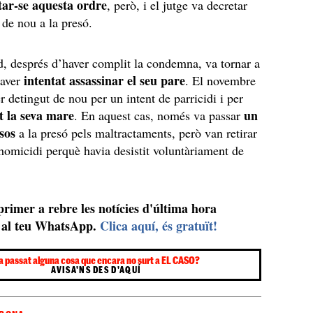
tar-se aquesta ordre
, però, i el jutge va decretar
 de nou a la presó.
, després d’haver complit la condemna, va tornar a
intentat assassinar el seu pare
haver
. El novembre
r detingut de nou per un intent de parricidi i per
t la seva mare
un
. En aquest cas, només va passar
sos
a la presó pels maltractaments, però van retirar
’homicidi perquè havia desistit voluntàriament de
.
 primer a rebre les notícies d'última hora
al teu WhatsApp.
Clica aquí, és gratuït!
a passat alguna cosa que encara no surt a EL CASO?
AVISA'NS DES D'AQUÍ