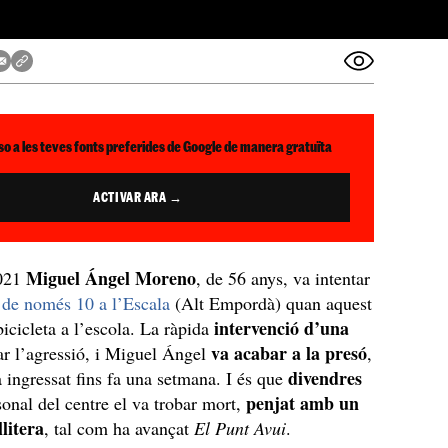
so a les teves fonts preferides de Google de manera gratuïta
ACTIVAR ARA →
Miguel Ángel Moreno
2021
, de 56 anys, va intentar
 de només 10 a l’Escala
(Alt Empordà) quan aquest
intervenció d’una
bicicleta a l’escola. La ràpida
va acabar a la presó
ar l’agressió, i Miguel Ángel
,
divendres
 ingressat fins fa una setmana. I és que
penjat amb un
sonal del centre el va trobar mort,
llitera
, tal com ha avançat
El Punt Avui
.