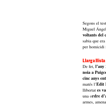
Segons el tes
Miguel Ángel 
voltants del c
sabia que er
per homicidi i
Llarga llista
l’any
De fet,
noia a Puigc
cinc anys ent
Edit
matés l’
es v
llibertat
rdre d’
una o
armes, amenaç