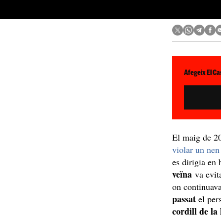
Afegeix El Ca
El maig de 
violar un nen
es dirigia en 
veïna
va evit
on continuava
passat
el per
cordill de la 