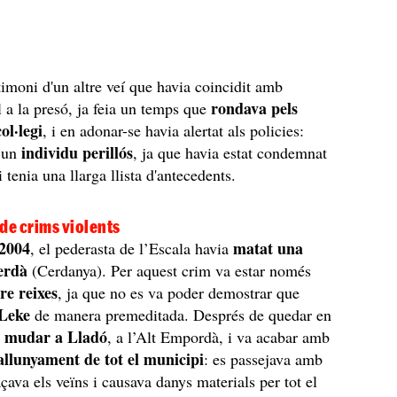
timoni d'un altre veí que havia coincidit amb
rondava pels
a la presó, ja feia un temps que
ol·legi
, i en adonar-se havia alertat als policies:
individu perillós
a un
, ja que havia estat condemnat
 tenia una llarga llista d'antecedents.
 de crims violents
 2004
matat una
, el pederasta de l’Escala havia
erdà
(Cerdanya). Per aquest crim va estar només
re reixes
, ja que no es va poder demostrar que
 Leke
de manera premeditada. Després de quedar en
a mudar a Lladó
, a l’Alt Empordà, i va acabar amb
allunyament de tot el municipi
: es passejava amb
ava els veïns i causava danys materials per tot el