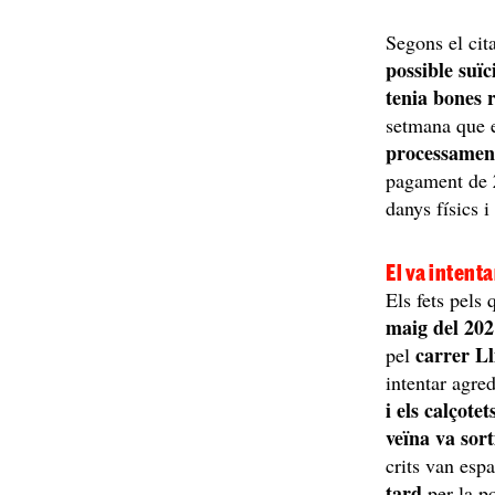
Segons el cit
possible suïc
tenia bones 
setmana que e
processamen
pagament de
danys físics i
El va intenta
Els fets pels
maig del 20
carrer Ll
pel
intentar agre
i els calçote
veïna va sort
crits van esp
tard
per la po