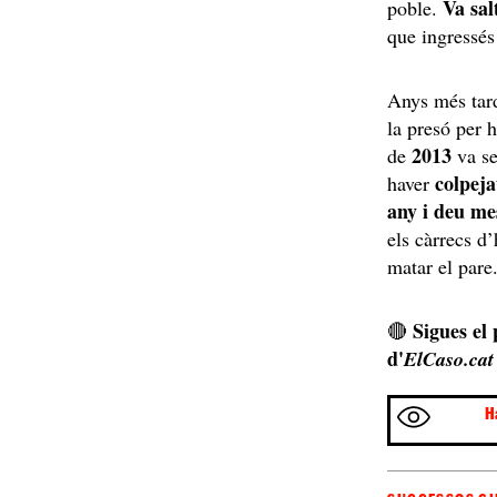
Va sal
poble.
que ingressés
Anys més tard
la presó per 
2013
de
va se
colpeja
haver
any i deu me
els càrrecs d
matar el pare
Sigues el
🔴
d'
ElCaso.cat
H