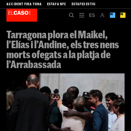
ACCIDENT FIRA TONA
ESTAFA NFC
ESTAFES ESTIU
Tarragona plora el Maikel,
l’Elías i l’Andine, els tres nens
morts ofegats a la platja de
l’Arrabassada