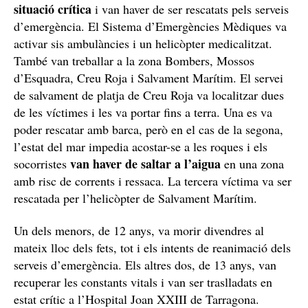
situació crítica
i van haver de ser rescatats pels serveis
d’emergència. El Sistema d’Emergències Mèdiques va
activar sis ambulàncies i un helicòpter medicalitzat.
També van treballar a la zona Bombers, Mossos
d’Esquadra, Creu Roja i Salvament Marítim. El servei
de salvament de platja de Creu Roja va localitzar dues
de les víctimes i les va portar fins a terra. Una es va
poder rescatar amb barca, però en el cas de la segona,
l’estat del mar impedia acostar-se a les roques i els
van haver de saltar a l’aigua
socorristes
en una zona
amb risc de corrents i ressaca. La tercera víctima va ser
rescatada per l’helicòpter de Salvament Marítim.
Un dels menors, de 12 anys, va morir divendres al
mateix lloc dels fets, tot i els intents de reanimació dels
serveis d’emergència. Els altres dos, de 13 anys, van
recuperar les constants vitals i van ser traslladats en
estat crític a l’Hospital Joan XXIII de Tarragona.