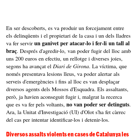
En ser descoberts, es va produir un forcejament entre
els delinqüents i el propietari de la casa i un dels lladres
un ganivet per atacar-lo i fer-li un tall al
va fer servir
braç
. Després d'agredir-lo, van poder fugir del lloc amb
uns 200 euros en efectiu, un rellotge i diverses joies,
segons ha avançat el
Diari de Girona
. La víctima, que
només presentava lesions lleus, va poder alertar als
serveis d'emergències i fins al lloc es van desplaçar
diversos agents dels Mossos d'Esquadra. Els assaltants,
però, ja havien aconseguit fugir i, malgrat la recerca
no van poder ser detinguts
que es va fer pels voltants,
.
Ara, la Unitat d'Investigació (UI) d'Olot s'ha fet càrrec
del cas per intentar identificar-los i detenir-los.
Diversos assalts violents en cases de Catalunya les