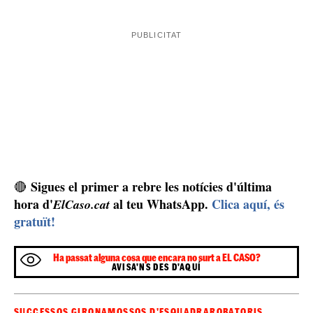
Sigues el primer a rebre les notícies d'última
🔴
hora d'
al teu WhatsApp.
Clica aquí, és
ElCaso.cat
gratuït!
Ha passat alguna cosa que encara no surt a EL CASO?
AVISA'NS DES D'AQUÍ
SUCCESSOS GIRONA
MOSSOS D'ESQUADRA
ROBATORIS