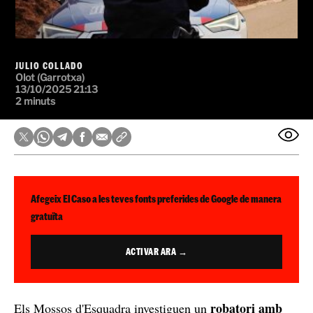
JULIO COLLADO
Olot (Garrotxa)
13/10/2025 21:13
2 minuts
Afegeix El Caso a les teves fonts preferides de Google de manera
gratuïta
ACTIVAR ARA →
robatori amb
Els Mossos d'Esquadra investiguen un