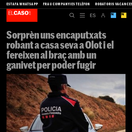
ESTAFA WHATSAPP
FRAU COMPANYIES TELÈFON
ROBATORIS VACANCE
Sorprèn uns encaputxats
robant a casa seva a Olot i el
fereixen al braç amb un
ganivet per poder fugir