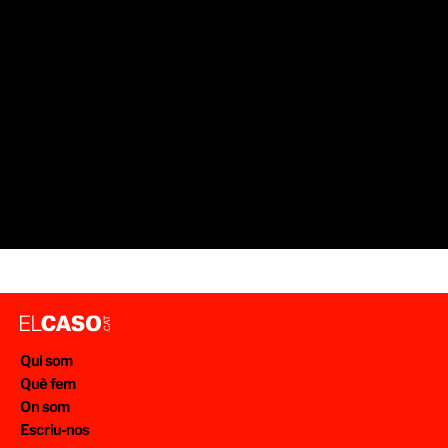
Qui som
Què fem
On som
Escriu-nos