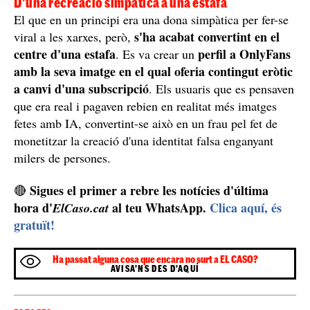
D'una recreació simpàtica a una estafa
El que en un principi era una dona simpàtica per fer-se
s'ha acabat convertint en el
viral a les xarxes, però,
centre d'una estafa
perfil a OnlyFans
. Es va crear un
amb la seva imatge en el qual oferia contingut eròtic
a canvi d'una subscripció
. Els usuaris que es pensaven
que era real i pagaven rebien en realitat més imatges
fetes amb IA, convertint-se això en un frau pel fet de
monetitzar la creació d'una identitat falsa enganyant
milers de persones.
Sigues el primer a rebre les notícies d'última
🔴
hora d'
al teu WhatsApp.
Clica aquí, és
ElCaso.cat
gratuït!
Ha passat alguna cosa que encara no surt a EL CASO?
AVISA'NS DES D'AQUÍ