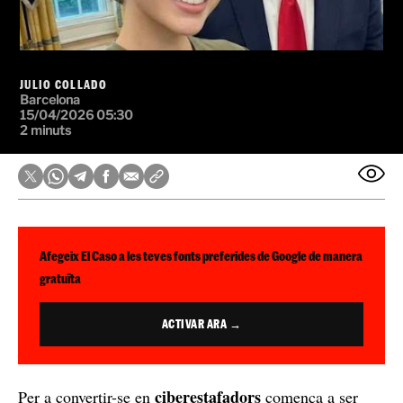
JULIO COLLADO
Barcelona
15/04/2026 05:30
2 minuts
Afegeix El Caso a les teves fonts preferides de Google de manera
gratuïta
ACTIVAR ARA →
ciberestafadors
Per a convertir-se en
comença a ser