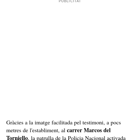
un veí
provocar amb la topada despertaria
de l'edifici
als baixos del qual estava la botiga. Aquest inquilí va
foto des del balcó
fer-li una
i va trucar a la policia,
indicant-los també per quin carrer havia marxat amb la
bicicleta.