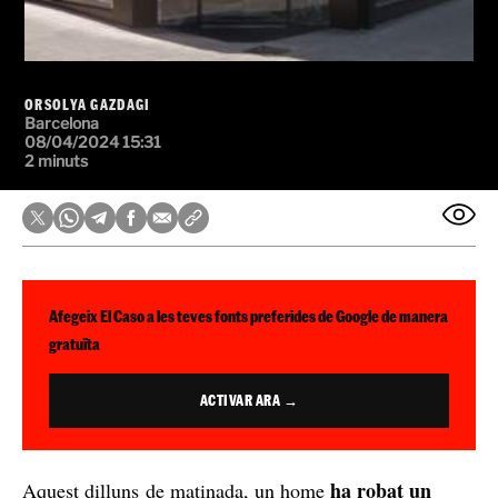
ORSOLYA GAZDAGI
Barcelona
08/04/2024 15:31
2 minuts
Afegeix El Caso a les teves fonts preferides de Google de manera
gratuïta
ACTIVAR ARA →
ha robat un
Aquest dilluns de matinada, un home