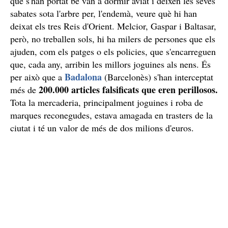
que s'han portat bé van a dormir aviat i deixen les seves
sabates sota l'arbre per, l'endemà, veure què hi han
deixat els tres Reis d'Orient. Melcior, Gaspar i Baltasar,
però, no treballen sols, hi ha milers de persones que els
ajuden, com els patges o els policies, que s'encarreguen
que, cada any, arribin les millors joguines als nens. És
Badalona
per això que a
(Barcelonès) s'han interceptat
200.000 articles falsificats que eren perillosos.
més de
Tota la mercaderia, principalment joguines i roba de
marques reconegudes, estava amagada en trasters de la
ciutat i té un valor de més de dos milions d'euros.