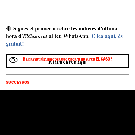
Sigues el primer a rebre les notícies d'última
🔴
hora d'
al teu WhatsApp.
Clica aquí, és
ElCaso.cat
gratuït!
Ha passat alguna cosa que encara no surt a EL CASO?
AVISA'NS DES D'AQUÍ
SUCCESSOS