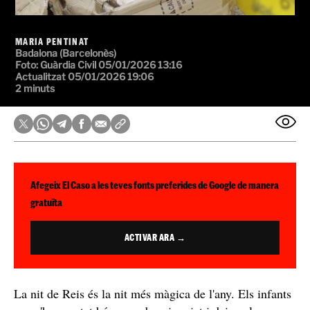
MARIA PENTINAT
Badalona (Barcelonès)
Foto: Guàrdia Civil
05/01/2026 13:16
Actualitzat 05/01/2026 19:06
2 minuts
Afegeix El Caso a les teves fonts preferides de Google de manera
gratuïta
ACTIVAR ARA →
La nit de Reis és la nit més màgica de l'any. Els infants