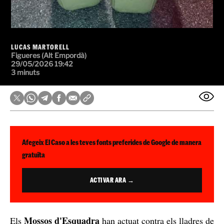
LUCAS MARTORELL
Figueres (Alt Empordà)
29/05/2026 19:42
3 minuts
Afegeix El Caso a les teves fonts preferides de Google de manera
gratuïta
ACTIVAR ARA →
Mossos d'Esquadra
Els
han actuat contra els lladres de