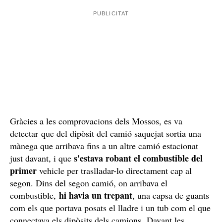
Enxampat entre els matolls
D'altra banda, cap a quarts de quatre, mentre es feia un
dispositiu de control i vigilància per prevenir robatoris a
l’autopista, una patrulla de paisà va veure a l’àrea de
Aiguaviva
descans d’
, al Gironès, una persona amagada
darrere d’un vehicle. Quan l'individu va veure la
el va
policia, va fugir d'allà, però una altra patrulla
trobar ajupit entre els arbustos
. Quan el van
localitzar, l'home duia guants de làtex i portava unes
tisores i una llanterna.