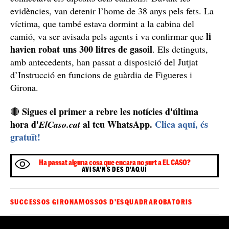
Gràcies a les comprovacions dels Mossos, es va
detectar que del dipòsit del camió saquejat sortia una
mànega que arribava fins a un altre camió estacionat
s'estava robant el combustible del
just davant, i que
primer
vehicle per traslladar-lo directament cap al
segon. Dins del segon camió, on arribava el
hi havia un trepant
combustible,
, una capsa de guants
com els que portava posats el lladre i un tub com el que
connectava els dipòsits dels camions. Davant les