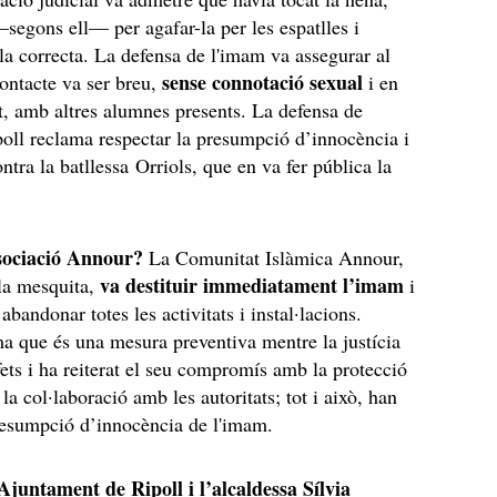
egons ell— per agafar-la per les espatlles i
ula correcta. La defensa de l'imam va assegurar al
sense connotació sexual
contacte va ser breu,
i en
t, amb altres alumnes presents. La defensa de
oll reclama respectar la presumpció d’innocència i
ntra la batllessa Orriols, que en va fer pública la
sociació Annour?
La Comunitat Islàmica Annour,
va destituir immediatament l’imam
la mesquita,
i
 abandonar totes les activitats i instal·lacions.
rma que és una mesura preventiva mentre la justícia
 fets i ha reiterat el seu compromís amb la protecció
la col·laboració amb les autoritats; tot i això, han
resumpció d’innocència de l'imam.
Ajuntament de Ripoll i l’alcaldessa Sílvia