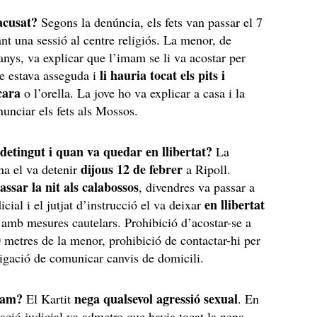
acusat?
Segons la denúncia, els fets van passar el 7
ant una sessió al centre religiós. La menor, de
nys, va explicar que l’imam se li va acostar per
li hauria tocat els pits i
e estava asseguda i
cara
o l’orella. La jove ho va explicar a casa i la
nunciar els fets als Mossos.
detingut i quan va quedar en llibertat?
La
dijous 12 de febrer
ana el va detenir
a Ripoll.
ssar la nit als calabossos
, divendres va passar a
en llibertat
icial i el jutjat d’instrucció el va deixar
 amb mesures cautelars. Prohibició d’acostar-se a
metres de la menor, prohibició de contactar-hi per
bligació de comunicar canvis de domicili.
mam?
nega qualsevol agressió sexual
El Kartit
. En
ració judicial va admetre que havia tocat la nena,