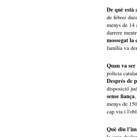
De què està 
de febrer dur
menys de 14 a
darrere mentr
mossegat la 
família va de
Quan va ser 
policia catal
Després de pa
disposició jud
sense fiança
,
menys de 150 
cap via i l'o
Què diu l’i
la seva decla