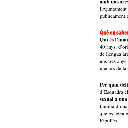
amb mesures
l’Ajuntament 
públicament a
Què en sabe
Qui és l’ima
40 anys, d’or
de llengua àr
uns tres anys
menors de la
Per quin del
d’Esquadra el
sexual a un
família d’una
que es feien 
Ripollès.