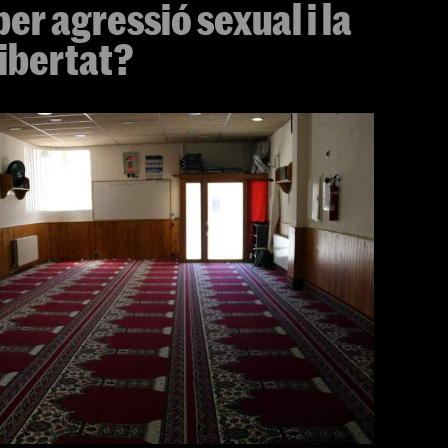
per agressió sexual i la
libertat?