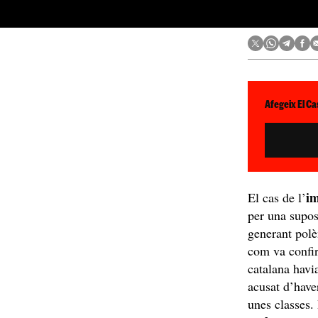
Afegeix El Ca
i
El cas de l’
per una supo
generant polèm
com va conf
catalana havia
acusat d’have
unes classes. 