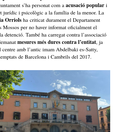
acusació popular
untament s’ha personat com a
i
t jurídic i psicològic a la família de la menor. La
via Orriols
ha criticat durament el Departament
els Mossos per no haver informat oficialment el
 la detenció. També ha carregat contra l’associació
mesures més dures contra l’entitat
 demanat
, ja
l centre amb l’antic imam Abdelbaki es-Satty,
atemptats de Barcelona i Cambrils del 2017.