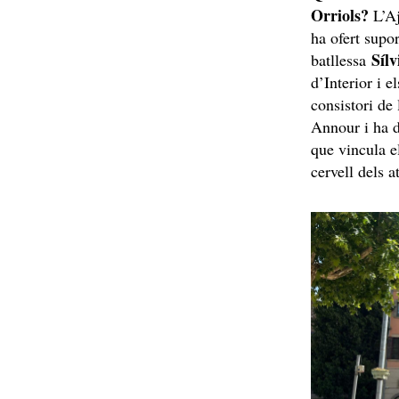
Orriols?
L’Aj
ha ofert supor
Síl
batllessa
d’Interior i 
consistori de
Annour i ha
que vincula e
cervell dels 