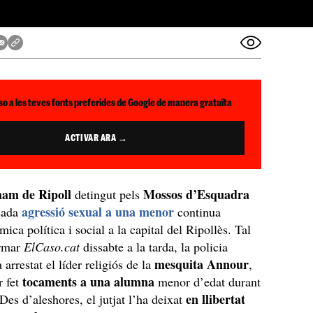
so a les teves fonts preferides de Google de manera gratuïta
ACTIVAR ARA →
mam de Ripoll
Mossos d’Esquadra
detingut pels
agressió sexual a una menor
sada
continua
ica política i social a la capital del Ripollès. Tal
irmar
ElCaso.cat
dissabte a la tarda, la policia
mesquita Annour
 arrestat el líder religiós de la
,
tocaments a una alumna
r fet
menor d’edat durant
en llibertat
Des d’aleshores, el jutjat l’ha deixat