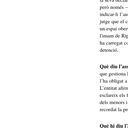
però només —s
indicar-li l’a
jutge que el 
un espai ober
l'imam de Rip
ha carregat co
detenció.
Què diu l’as
que gestiona 
l’ha obligat a
L’entitat afi
esclareix els
dels menors i 
recordat la p
Què hi diu l’