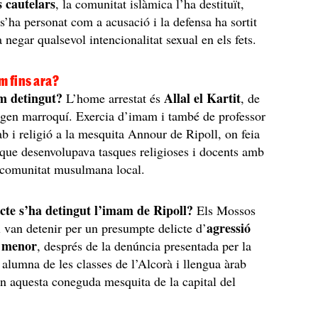
 cautelars
, la comunitat islàmica l’ha destituït,
s’ha personat com a acusació i la defensa ha sortit
 negar qualsevol intencionalitat sexual en els fets.
m fins ara?
m detingut?
Allal el Kartit
L’home arrestat és
, de
igen marroquí. Exercia d’imam i també de professor
ab i religió a la mesquita Annour de Ripoll, on feia
 que desenvolupava tasques religioses i docents amb
 comunitat musulmana local.
icte s’ha detingut l’imam de Ripoll?
Els Mossos
agressió
 van detenir per un presumpte delicte d’
a menor
, després de la denúncia presentada per la
 alumna de les classes de l’Alcorà i llengua àrab
en aquesta coneguda mesquita de la capital del