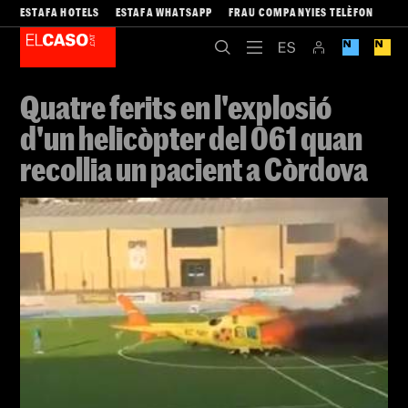
ESTAFA HOTELS
ESTAFA WHATSAPP
FRAU COMPANYIES TELÈFON
Quatre ferits en l'explosió
d'un helicòpter del 061 quan
recollia un pacient a Còrdova