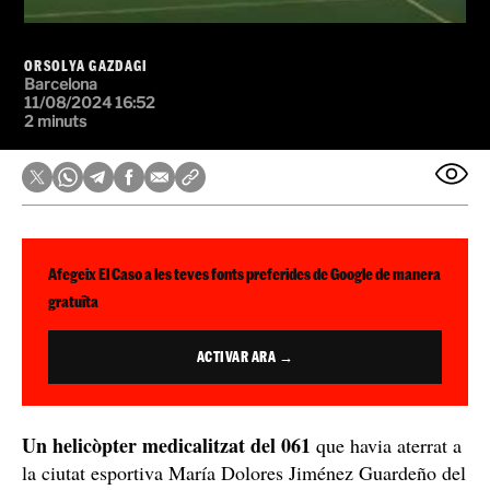
ORSOLYA GAZDAGI
Barcelona
11/08/2024 16:52
2 minuts
Afegeix El Caso a les teves fonts preferides de Google de manera
gratuïta
ACTIVAR ARA →
Un helicòpter medicalitzat del 061
que havia aterrat a
la ciutat esportiva María Dolores Jiménez Guardeño del