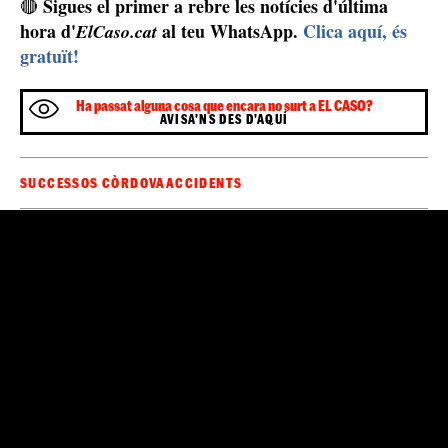
Sigues el primer a rebre les notícies d'última
🔴
hora d'
al teu WhatsApp.
Clica aquí, és
ElCaso.cat
gratuït!
Ha passat alguna cosa que encara no surt a EL CASO?
AVISA'NS DES D'AQUÍ
SUCCESSOS CÒRDOVA
ACCIDENTS