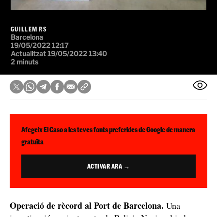
GUILLEM RS
Barcelona
19/05/2022 12:17
Actualitzat 19/05/2022 13:40
2 minuts
Afegeix El Caso a les teves fonts preferides de Google de manera
gratuïta
ACTIVAR ARA →
Operació de rècord al Port de Barcelona.
Una