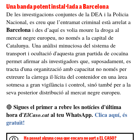
Una banda potent instal·lada a Barcelona
De les investigacions conjuntes de la DEA i la Policia
Nacional, es creu que l’entramat criminal està arrelat a
Barcelona
i des d’aquí es volia moure la droga al
mercat negre europeu, no només a la capital de
Catalunya. Una anàlisi minuciosa del sistema de
transport i ocultació d'aquesta gran partida de cocaïna
permet afirmar als investigadors que, suposadament, es
tracta d'una organització amb capacitat no només per
extreure la càrrega il·lícita del contenidor en una àrea
sotmesa a gran vigilància i control, sinó també per a la
seva posterior distribució al mercat negre europeu.
Sigues el primer a rebre les notícies d'última
🔴
hora d'
al teu WhatsApp.
Clica aquí, és
ElCaso.cat
gratuït!
Ha passat alguna cosa que encara no surt a EL CASO?