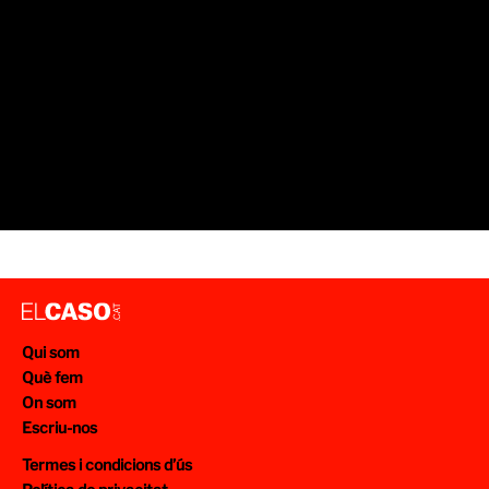
Qui som
Què fem
On som
Escriu-nos
Termes i condicions d’ús