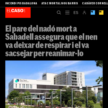
INCENDI PIS BADALONA
ATAC MORTAL NOU BARRIS
CADÀVER CORNEL
El pare del nadó mort a
Sabadell assegura que el nen
va deixar de respirar i el va
sacsejar per reanimar-lo