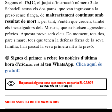
TSJC
Segons el
, el jutjat d’instrucció número 3 de
Sabadell acusa els dos pares, que van ingressar a la
maltractament continuat amb
presó sense fiança, de
resultat de mort
i, per tant, s'entén que creuen, també
els investigadors dels Mossos, que existeixen agressions
prèvies. Aquesta prova serà clau. De moment, tots dos,
pare i mare, tot i que tenen la defensa fèrria de la seva
família, han passat la seva primera nit a la presó.
Sigues el primer a rebre les notícies d'última
🔴
hora d'
al teu WhatsApp.
Clica aquí, és
ElCaso.cat
gratuït!
Ha passat alguna cosa que encara no surt a EL CASO?
AVISA'NS DES D'AQUÍ
SUCCESSOS BARCELONA
MENORS