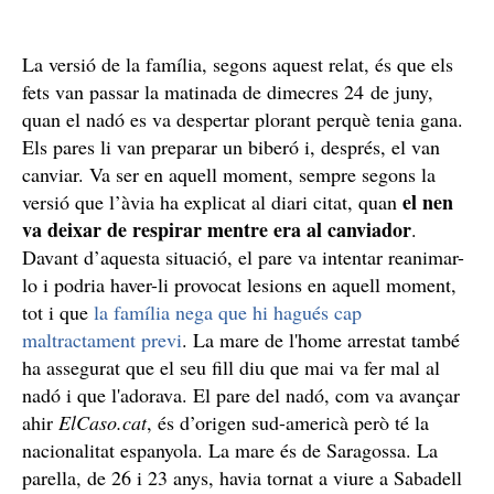
La versió de la família, segons aquest relat, és que els
fets van passar la matinada de dimecres 24 de juny,
quan el nadó es va despertar plorant perquè tenia gana.
Els pares li van preparar un biberó i, després, el van
canviar. Va ser en aquell moment, sempre segons la
el nen
versió que l’àvia ha explicat al diari citat, quan
va deixar de respirar mentre era al canviador
.
Davant d’aquesta situació, el pare va intentar reanimar-
lo i podria haver-li provocat lesions en aquell moment,
tot i que
la família nega que hi hagués cap
maltractament previ
. La mare de l'home arrestat també
ha assegurat que el seu fill diu que mai va fer mal al
nadó i que l'adorava. El pare del nadó, com va avançar
ahir
ElCaso.cat
, és d’origen sud-americà però té la
nacionalitat espanyola. La mare és de Saragossa. La
parella, de 26 i 23 anys, havia tornat a viure a Sabadell