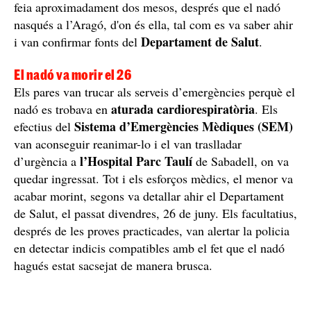
feia aproximadament dos mesos, després que el nadó
nasqués a l’Aragó, d'on és ella, tal com es va saber ahir
Departament de Salut
i van confirmar fonts del
.
El nadó va morir el 26
Els pares van trucar als serveis d’emergències perquè el
aturada cardiorespiratòria
nadó es trobava en
. Els
Sistema d’Emergències Mèdiques (SEM)
efectius del
van aconseguir reanimar-lo i el van traslladar
l’Hospital Parc Taulí
d’urgència a
de Sabadell, on va
quedar ingressat. Tot i els esforços mèdics, el menor va
acabar morint, segons va detallar ahir el Departament
de Salut, el passat divendres, 26 de juny. Els facultatius,
després de les proves practicades, van alertar la policia
en detectar indicis compatibles amb el fet que el nadó
hagués estat sacsejat de manera brusca.