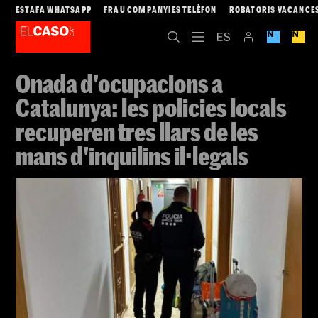
ESTAFA WHATSAPP
FRAU COMPANYIES TELÈFON
ROBATORIS VACANCE
Onada d'ocupacions a
Catalunya: les policies locals
recuperen tres llars de les
mans d'inquilins il·legals