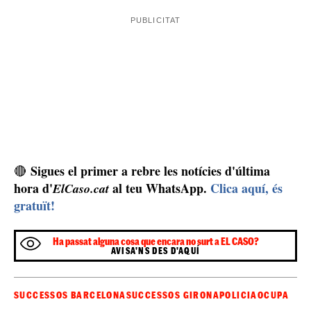
Sant Vicenç de Castellet
Finalment, a
, al Bages,
també s'ha pogut evitar que es colessin en un pis. En
aquest cas no ha estat cosa dels veïns, sinó que ha saltat
l'alarma. Quan la Policia Local i els Mossos han arribat
al lloc dels fets, han vist que el pany havia estat forçat i
s'havia arrancat la porta de seguretat
. S'ha identificat
les persones que hi havia, se les ha denunciat i se les ha
obligat a abandonar l'edifici.