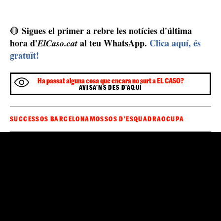
Sigues el primer a rebre les notícies d'última
🔴
hora d'
al teu WhatsApp.
Clica aquí, és
ElCaso.cat
gratuït!
Ha passat alguna cosa que encara no surt a EL CASO?
AVISA'NS DES D'AQUÍ
SUCCESSOS BARCELONA
MOSSOS D'ESQUADRA
OCUPA